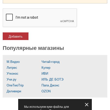
Добавить
Популярные магазины
М.Видео
Читай-город
Литрес
Купер
Утконос
ИВИ
Учи.ру
ИЛЬ ДЕ БОТЭ
OneTwoTrip
Папа Джонс
Деливери
OZON
Мы используем куки-файлы для