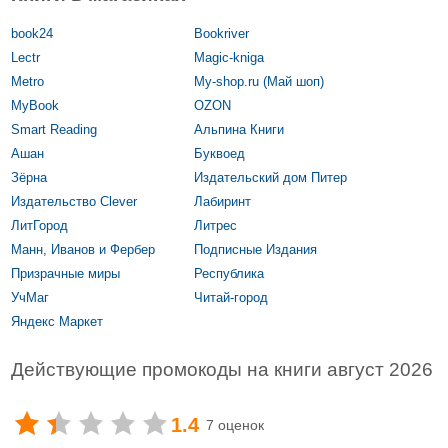
book24
Bookriver
Lectr
Magic-kniga
Metro
My-shop.ru (Май шоп)
MyBook
OZON
Smart Reading
Альпина Книги
Ашан
Буквоед
Зёрна
Издательский дом Питер
Издательство Clever
Лабиринт
ЛитГород
Литрес
Манн, Иванов и Фербер
Подписные Издания
Призрачные миры
Республика
УчМаг
Читай-город
Яндекс Маркет
Действующие промокоды на книги август 2026
1.4
7 оценок