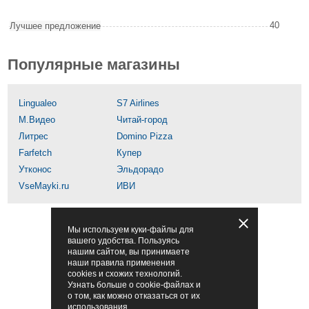
40
Лучшее предложение
Популярные магазины
Lingualeo
S7 Airlines
М.Видео
Читай-город
Литрес
Domino Pizza
Farfetch
Купер
Утконос
Эльдорадо
VseMayki.ru
ИВИ
Мы используем куки-файлы для
вашего удобства. Пользуясь
нашим сайтом, вы принимаете
наши правила применения
cookies и схожих технологий.
Узнать больше о cookie-файлах и
о том, как можно отказаться от их
использования