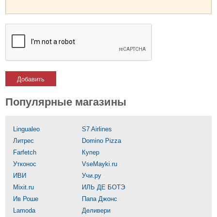
Добавить
Популярные магазины
Lingualeo
S7 Airlines
Литрес
Domino Pizza
Farfetch
Купер
Утконос
VseMayki.ru
ИВИ
Учи.ру
Mixit.ru
ИЛЬ ДЕ БОТЭ
Ив Роше
Папа Джонс
Lamoda
Деливери