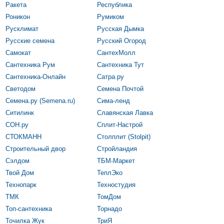
Ракета
Республика
Роникон
Румиком
Русклимат
Русская Дымка
Русские семена
Русский Огород
Самокат
СантехМолл
Сантехника Рум
Сантехника Тут
Сантехника-Онлайн
Сатра.ру
Светодом
Семена Почтой
Семена.ру (Semena.ru)
Сима-ленд
Ситилинк
Славянская Лавка
СОН.ру
Сплит-Настрой
СТОКМАНН
Столплит (Stolpit)
Строительный двор
Стройландия
Сэлдом
ТБМ-Маркет
Твой Дом
ТеплЭко
Технопарк
Техностудия
ТМК
ТомДом
Топ-сантехника
Торнадо
Точилка Жук
ТриЯ