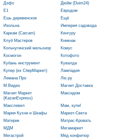
Дэфо
Дюйм (Duim24)
Е1
Евродом
Ешь деревенское
Ещё
Изольна
Империя садовода
Каркам (Carcam)
Кенгуру
Клуб Мастеров
Кникнак
Кольчугинский мельхиор
Комус
Космогон
Котофото
Кубань инструмент
Кувалда
Купер (ex СберМаркет)
Лампадия
Лемана Про
Лю.ру
М.Видео
Магнит Доставка
Магнит Маркет
Максидом
(KazanExpress)
Макслевел
Мам, купи!
Мария Кухни и Шкафы
Маркет-Света
Материк
Матрас-Кровать
МДМ
Мегамаркет
Мегастрой
Мёд конфитюр