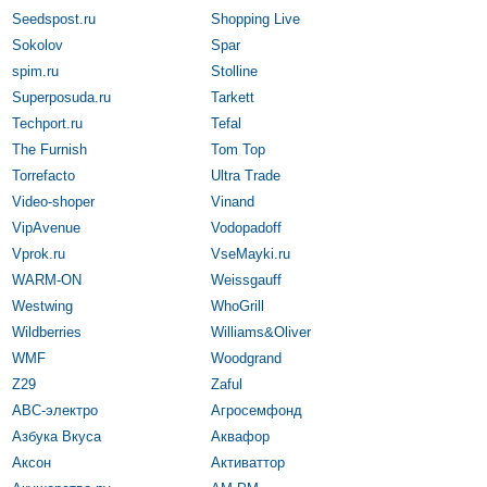
Seedspost.ru
Shopping Live
Sokolov
Spar
spim.ru
Stolline
Superposuda.ru
Tarkett
Techport.ru
Tefal
The Furnish
Tom Top
Torrefacto
Ultra Trade
Video-shoper
Vinand
VipAvenue
Vodopadoff
Vprok.ru
VseMayki.ru
WARM-ON
Weissgauff
Westwing
WhoGrill
Wildberries
Williams&Oliver
WMF
Woodgrand
Z29
Zaful
АВС-электро
Агросемфонд
Азбука Вкуса
Аквафор
Аксон
Активаттор