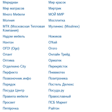
Меридиан
Мир красок
Мир матрасов
Миртрик
Много Мебели
МОЙ МИР
Молния
Мосплитка
МТК (Московская Тепловая
Мулинекс (Moulinex)
Компания)
Надом мебель
Ножиков
Нонтон
О'Кей
ОГО! (Ogo)
Огого
Олант
Онлайн Трейд
Оптима
Орматек
Отделкино City
Перекрёсток
Перфекто
Пневмотех
Позвоночник.инфо
Позитроника
Порядок
Постель Делюкс
Посуда Центр
Посуда.ру
Правила мебели
Православный
Просвет
ПСБ Маркет
Пятёрочка
Райтон