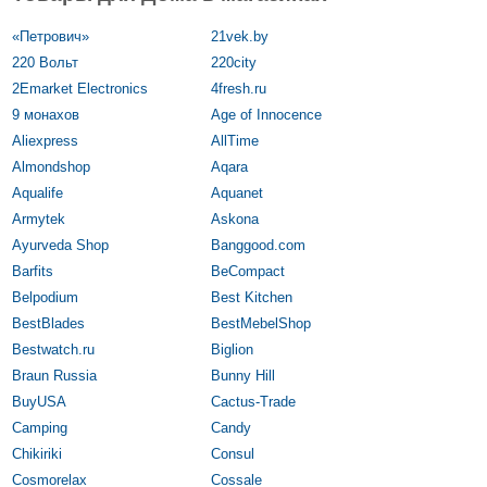
«Петрович»
21vek.by
220 Вольт
220city
2Emarket Electronics
4fresh.ru
9 монахов
Age of Innocence
Aliexpress
AllTime
Almondshop
Aqara
Aqualife
Aquanet
Armytek
Askona
Ayurveda Shop
Banggood.com
Barfits
BeCompact
Belpodium
Best Kitchen
BestBlades
BestMebelShop
Bestwatch.ru
Biglion
Braun Russia
Bunny Hill
BuyUSA
Cactus-Trade
Camping
Candy
Chikiriki
Consul
Cosmorelax
Cossale