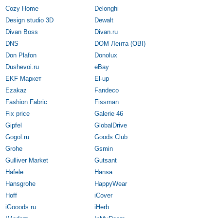
Cozy Home
Delonghi
Design studio 3D
Dewalt
Divan Boss
Divan.ru
DNS
DOM Лента (OBI)
Don Plafon
Donolux
Dushevoi.ru
eBay
EKF Маркет
El-up
Ezakaz
Fandeco
Fashion Fabric
Fissman
Fix price
Galerie 46
Gipfel
GlobalDrive
Gogol.ru
Goods Club
Grohe
Gsmin
Gulliver Market
Gutsant
Hafele
Hansa
Hansgrohe
HappyWear
Hoff
iCover
iGooods.ru
iHerb