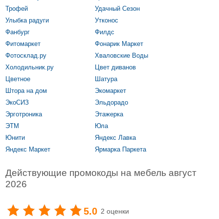
Трофей
Удачный Сезон
Улыбка радуги
Утконос
Фанбург
Филдс
Фитомаркет
Фонарик Маркет
Фотосклад.ру
Хваловские Воды
Холодильник.ру
Цвет диванов
Цветное
Шатура
Штора на дом
Экомаркет
ЭкоСИЗ
Эльдорадо
Эрготроника
Этажерка
ЭТМ
Юла
Юнити
Яндекс Лавка
Яндекс Маркет
Ярмарка Паркета
Действующие промокоды на мебель август
2026
5.0
2 оценки