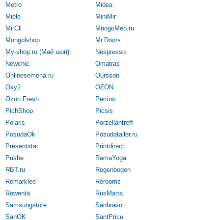
Metro
Midea
Miele
MiniMir
MirCli
MnogoMeb.ru
Mongolshop
Mr.Doors
My-shop.ru (Май шоп)
Nespresso
Newchic
Omatras
Onlinesemena.ru
Oursson
Oxy2
OZON
Ozon Fresh
Perrino
PichShop
Picsis
Polaris
Porzellantreff
PosudaOk
Posudataller.ru
Presentstar
Printdirect
Pushe
RamaYoga
RBT.ru
Regenbogen
Remarklee
Rerooms
Rowenta
RusMarta
Samsungstore
Sanbravo
SanOK
SantPrice