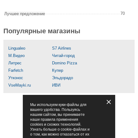
70
Лучшее предложение
Популярные магазины
Lingualeo
S7 Airlines
М.Видео
Читай-город
Литрес
Domino Pizza
Farfetch
Купер
Утконос
Эльдорадо
VseMayki.ru
ИВИ
Мы используем куки-файлы для
вашего удобства. Пользуясь
нашим сайтом, вы принимаете
наши правила применения
cookies и схожих технологий.
Узнать больше о cookie-файлах и
о том, как можно отказаться от их