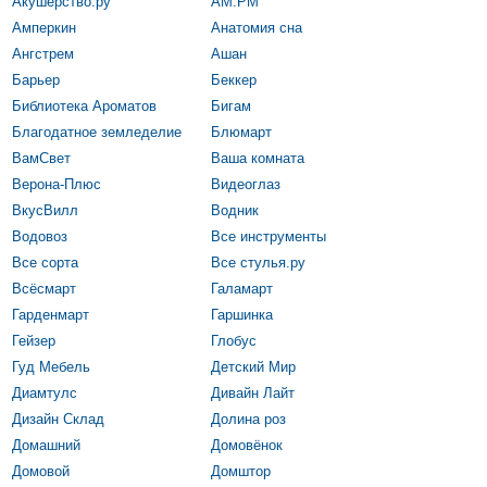
Акушерство.ру
АМ.РМ
Амперкин
Анатомия сна
Ангстрем
Ашан
Барьер
Беккер
Библиотека Ароматов
Бигам
Благодатное земледелие
Блюмарт
ВамСвет
Ваша комната
Верона-Плюс
Видеоглаз
ВкусВилл
Водник
Водовоз
Все инструменты
Все сорта
Все стулья.ру
Всёсмарт
Галамарт
Гарденмарт
Гаршинка
Гейзер
Глобус
Гуд Мебель
Детский Мир
Диамтулс
Дивайн Лайт
Дизайн Склад
Долина роз
Домашний
Домовёнок
Домовой
Домштор