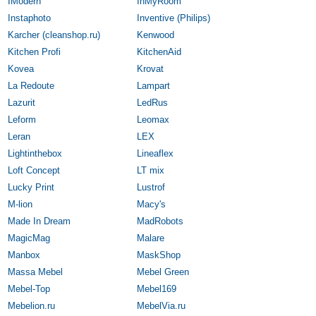
IModern
InMyRoom
Instaphoto
Inventive (Philips)
Karcher (cleanshop.ru)
Kenwood
Kitchen Profi
KitchenAid
Kovea
Krovat
La Redoute
Lampart
Lazurit
LedRus
Leform
Leomax
Leran
LEX
Lightinthebox
Lineaflex
Loft Concept
LT mix
Lucky Print
Lustrof
M-lion
Macy's
Made In Dream
MadRobots
MagicMag
Malare
Manbox
MaskShop
Massa Mebel
Mebel Green
Mebel-Top
Mebel169
Mebelion.ru
MebelVia.ru