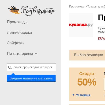
Промокоды
Товары для 
П
Промокоды
Кува
мате
Летние скидки
сада
KUV
ориг
Лайфхаки
По категориям
Выбор редакции
Скидка
Введите название магазина
50%
Условия