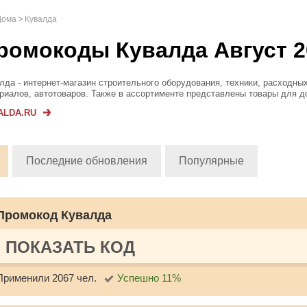
Дома
Кувалда
ромокоды Кувалда Август 2
лда - интернет-магазин строительного оборудования, техники, расходны
риалов, автотоваров. Также в ассортименте представлены товары для д
, продукция для туризма и расходные материалы. Все товары на сайте
ALDA.RU
инальные и получают гаран...
Последние обновления
Популярные
Промокод Кувалда
ПОКАЗАТЬ КОД
Применили 2067 чел.
Успешно 11%