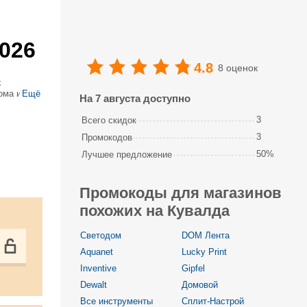
026
4.8
8 оценок
х
ома и
Ещё
На 7 августа доступно
3
Всего скидок
3
Промокодов
50%
Лучшее предложение
Промокоды для магазинов
похожих на Кувалда
Светодом
DOM Лента
Aquanet
Lucky Print
Inventive
Gipfel
Dewalt
Домовой
Все инструменты
Сплит-Настрой