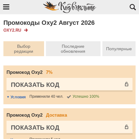
Промокоды Oxy2 Август 2026
OXY2.RU
Выбор
Последние
Популярные
редакции
обновления
Промокод Oxy2
7%
ПОКАЗАТЬ КОД
Применили 40 чел.
Успешно 100%
Условия
Промокод Oxy2
Доставка
ПОКАЗАТЬ КОД