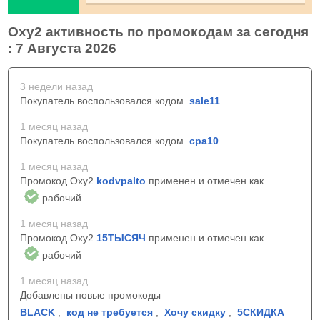
Oxy2 активность по промокодам за сегодня
: 7 Августа 2026
3 недели назад
Покупатель воспользовался кодом
sale11
1 месяц назад
Покупатель воспользовался кодом
cpa10
1 месяц назад
Промокод Oxy2
kodvpalto
применен и отмечен как
рабочий
1 месяц назад
Промокод Oxy2
15ТЫСЯЧ
применен и отмечен как
рабочий
1 месяц назад
Добавлены новые промокоды
BLACK
,
код не требуется
,
Хочу скидку
,
5СКИДКА