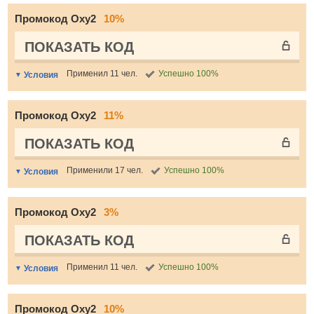
Промокод Oxy2
10%
ПОКАЗАТЬ КОД
Применил 11 чел.
Успешно 100%
Условия
Промокод Oxy2
11%
ПОКАЗАТЬ КОД
Применили 17 чел.
Успешно 100%
Условия
Промокод Oxy2
3%
ПОКАЗАТЬ КОД
Применил 11 чел.
Успешно 100%
Условия
Промокод Oxy2
10%