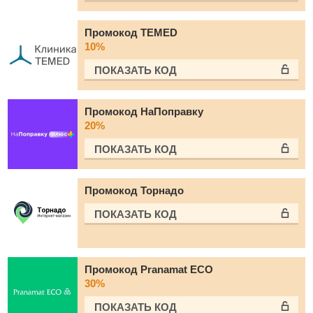
Промокод TEMED
10%
ПОКАЗАТЬ КОД
Промокод НаПоправку
20%
ПОКАЗАТЬ КОД
Промокод Торнадо
ПОКАЗАТЬ КОД
Промокод Pranamat ECO
30%
ПОКАЗАТЬ КОД