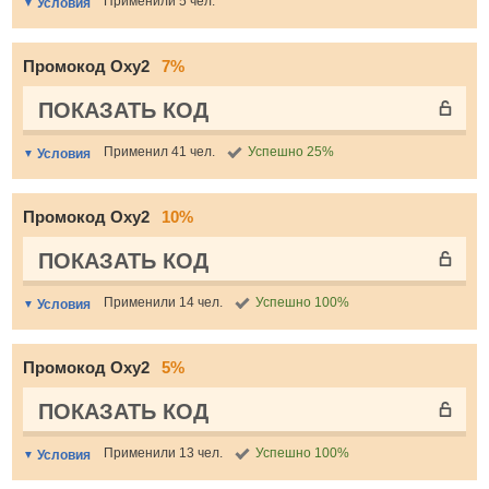
Применили 5 чел.
Условия
Промокод Oxy2
7%
ПОКАЗАТЬ КОД
Применил 41 чел.
Успешно 25%
Условия
Промокод Oxy2
10%
ПОКАЗАТЬ КОД
Применили 14 чел.
Успешно 100%
Условия
Промокод Oxy2
5%
ПОКАЗАТЬ КОД
Применили 13 чел.
Успешно 100%
Условия