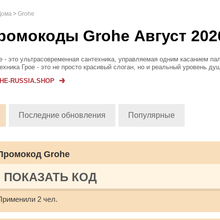
Дома
Grohe
ромокоды Grohe Август 202
e - это ультрасовременная сантехника, управляемая одним касанием па
ехника Грое - это не просто красивый слоган, но и реальный уровень ду
ем, смесителей, гарнитуров, всевозможных устройств для кухни и аксес
HE-RUSSIA.SHOP
 вы хотите ...
Последние обновления
Популярные
Промокод Grohe
ПОКАЗАТЬ КОД
Применили 2 чел.