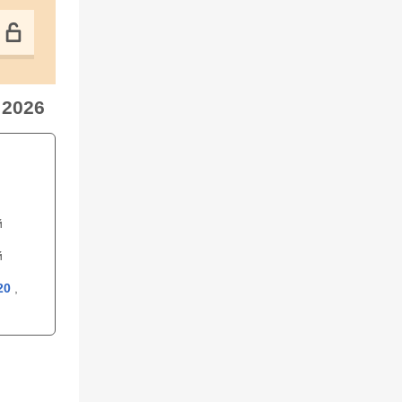
 2026
й
й
20
,