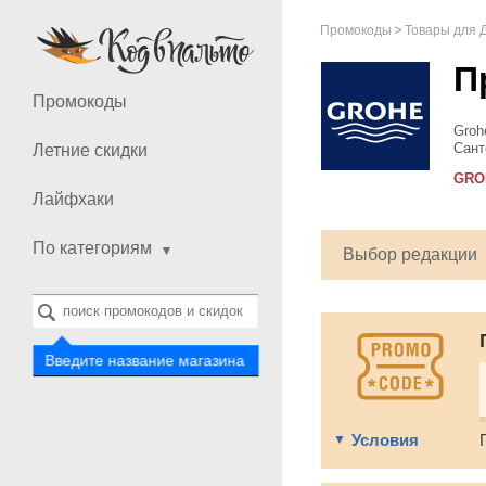
Промокоды
Товары для 
П
Промокоды
Groh
Сант
Летние скидки
сист
GRO
Если
Лайфхаки
По категориям
Выбор редакции
Введите название магазина
Условия