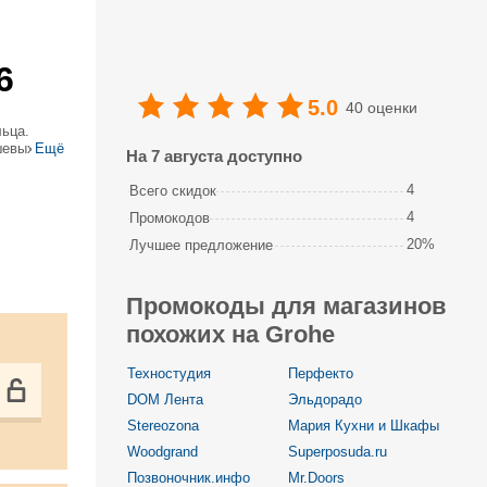
6
5.0
40 оценки
льца.
шевых
Ещё
На 7 августа доступно
суаров.
4
Всего скидок
4
Промокодов
20%
Лучшее предложение
Промокоды для магазинов
похожих на Grohe
Техностудия
Перфекто
DOM Лента
Эльдорадо
Stereozona
Мария Кухни и Шкафы
Woodgrand
Superposuda.ru
Позвоночник.инфо
Mr.Doors