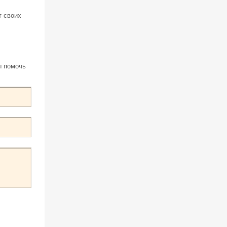
т своих
ы помочь