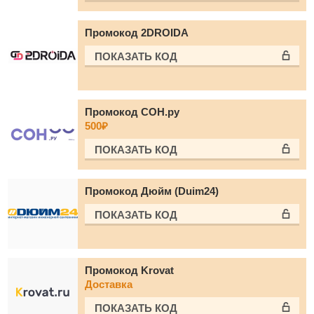
Промокод 2DROIDA
ПОКАЗАТЬ КОД
Промокод СОН.ру
500₽
ПОКАЗАТЬ КОД
Промокод Дюйм (Duim24)
ПОКАЗАТЬ КОД
Промокод Krovat
Доставка
ПОКАЗАТЬ КОД