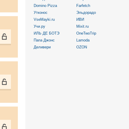
Domino Pizza
Farfetch
Утконос
Эльдорадо
VseMayki.ru
ИВИ
Учи.ру
Mixit.ru
ИЛЬ ДЕ БОТЭ
OneTwoTrip
Папа Джонс
Lamoda
Деливери
OZON