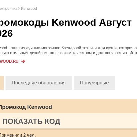
лектроника
Kenwood
ромокоды Kenwood Август
026
ood - один из лучших магазинов брендовой техники для кухни, которая 
олько стильным дизайном, но высоким качеством и долговечностью. Инт
зин представляет широкий ассортимент бытовых электроприборов для 
WOOD.RU
ичных целей ...
Последние обновления
Популярные
Промокод Kenwood
ПОКАЗАТЬ КОД
Применили 2 чел.