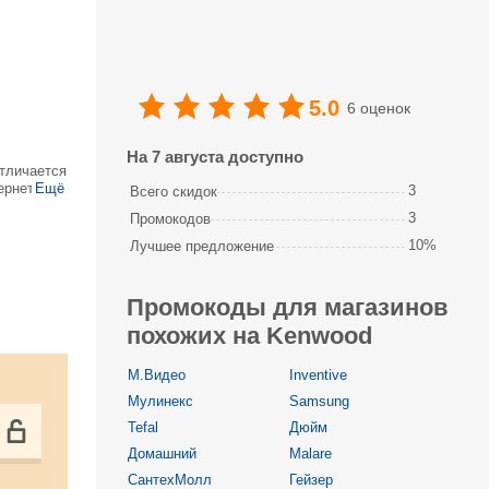
5.0
6 оценок
На 7 августа доступно
отличается
ернет-
Ещё
3
Всего скидок
самых
3
Промокодов
10%
Лучшее предложение
Промокоды для магазинов
похожих на Kenwood
М.Видео
Inventive
Мулинекс
Samsung
Tefal
Дюйм
Домашний
Malare
СантехМолл
Гейзер