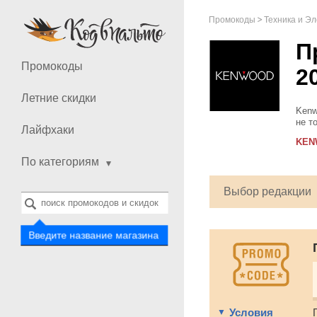
Промокоды
Техника и Э
П
Промокоды
2
Летние скидки
Kenw
не т
Лайфхаки
мага
KEN
разл
По категориям
Выбор редакции
Введите название магазина
Условия