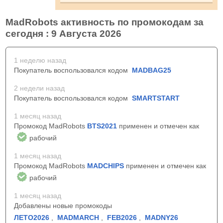
MadRobots активность по промокодам за
сегодня : 9 Августа 2026
1 неделю назад
Покупатель воспользовался кодом
MADBAG25
2 недели назад
Покупатель воспользовался кодом
SMARTSTART
1 месяц назад
Промокод MadRobots
BTS2021
применен и отмечен как
рабочий
1 месяц назад
Промокод MadRobots
MADCHIPS
применен и отмечен как
рабочий
1 месяц назад
Добавлены новые промокоды
ЛЕТО2026
,
MADMARCH
,
FEB2026
,
MADNY26