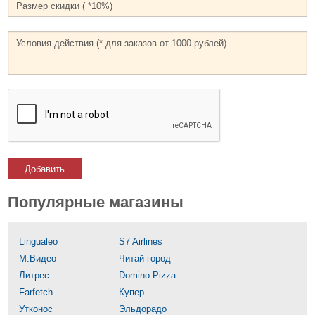
Добавить
Популярные магазины
Lingualeo
S7 Airlines
М.Видео
Читай-город
Литрес
Domino Pizza
Farfetch
Купер
Утконос
Эльдорадо