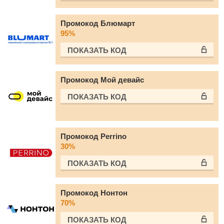
Промокод Блюмарт
95%
ПОКАЗАТЬ КОД
Промокод Мой девайс
ПОКАЗАТЬ КОД
Промокод Perrino
30%
ПОКАЗАТЬ КОД
Промокод Нонтон
70%
ПОКАЗАТЬ КОД