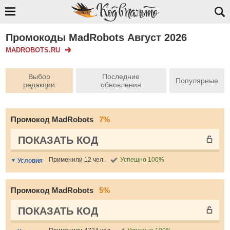
Промокоды MadRobots Август 2026
MADROBOTS.RU
Выбор
Последние
Популярные
редакции
обновления
Промокод MadRobots
7%
ПОКАЗАТЬ КОД
Применили 12 чел.
Успешно 100%
Условия
Промокод MadRobots
5%
ПОКАЗАТЬ КОД