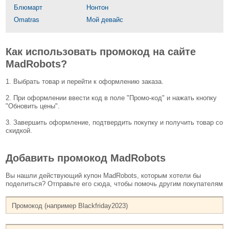
Блюмарт
Нонтон
Omatras
Мой девайс
Как использовать промокод на сайте
MadRobots?
1. Выбрать товар и перейти к оформлению заказа.
2. При оформлении ввести код в поле "Промо-код" и нажать кнопку
"Обновить цены".
3. Завершить оформление, подтвердить покупку и получить товар со
скидкой.
Добавить промокод MadRobots
Вы нашли действующий купон MadRobots, которым хотели бы
поделиться? Отправьте его сюда, чтобы помочь другим покупателям