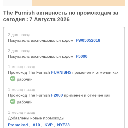
The Furnish активность по промокодам за
сегодня : 7 Августа 2026
2 дня назад
Покупатель воспользовался кодом
FW05052018
2 дня назад
Покупатель воспользовался кодом
F5000
1 месяц назад
Промокод The Furnish
FURNISH5
применен и отмечен как
рабочий
1 месяц назад
Промокод The Furnish
F2000
применен и отмечен как
рабочий
1 месяц назад
Добавлены новые промокоды
Promokod
,
А10
,
KVP
,
NYF23