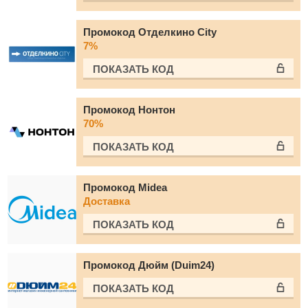
Промокод Отделкино City
7%
ПОКАЗАТЬ КОД
Промокод Нонтон
70%
ПОКАЗАТЬ КОД
Промокод Midea
Доставка
ПОКАЗАТЬ КОД
Промокод Дюйм (Duim24)
ПОКАЗАТЬ КОД