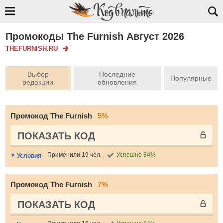
Промокоды The Furnish Август 2026
THEFURNISH.RU
Выбор
Последние
Популярные
редакции
обновления
Промокод The Furnish
5%
ПОКАЗАТЬ КОД
Применили 19 чел.
Успешно 84%
Условия
Промокод The Furnish
7%
ПОКАЗАТЬ КОД