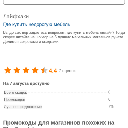
Лайфхаки
Где купить недорогую мебель
Вы до сих пор задаетесь вопросом, где купить мебель онлайн? Тогда
скорее читайте наш обзор на 5 лучших мебельных магазинов рунета.
Делимся секретами и скидками.
4.4
7 оценок
На 7 августа доступно
6
Всего скидок
6
Промокодов
7%
Лучшее предложение
Промокоды для магазинов похожих на