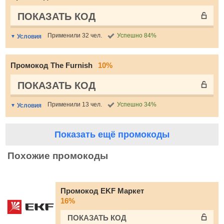
ПОКАЗАТЬ КОД
Применили 32 чел.
Успешно 84%
Условия
Промокод The Furnish
10%
ПОКАЗАТЬ КОД
Применили 13 чел.
Успешно 34%
Условия
Показать ещё промокоды
Похожие промокоды
Промокод EKF Маркет
16%
ПОКАЗАТЬ КОД