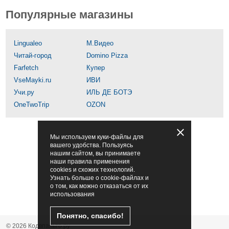
Популярные магазины
Lingualeo
М.Видео
Читай-город
Domino Pizza
Farfetch
Купер
VseMayki.ru
ИВИ
Учи.ру
ИЛЬ ДЕ БОТЭ
OneTwoTrip
OZON
Мы используем куки-файлы для
вашего удобства. Пользуясь
нашим сайтом, вы принимаете
наши правила применения
cookies и схожих технологий.
Узнать больше о cookie-файлах и
о том, как можно отказаться от их
использования
Понятно, спасибо!
© 2026 Кодвпальто.ру