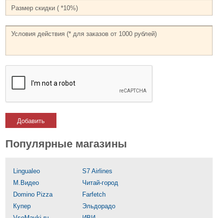
Добавить
Популярные магазины
Lingualeo
S7 Airlines
М.Видео
Читай-город
Domino Pizza
Farfetch
Купер
Эльдорадо
VseMayki.ru
ИВИ