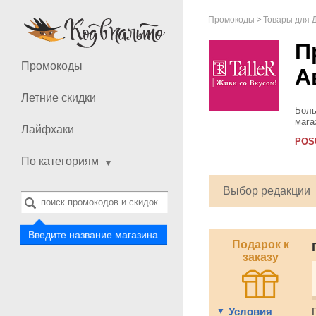
Промокоды
Товары для 
П
Промокоды
А
Летние скидки
Боль
мага
Лайфхаки
каст
POS
прин
По категориям
Выбор редакции
Введите название магазина
Подарок к
заказу
Условия