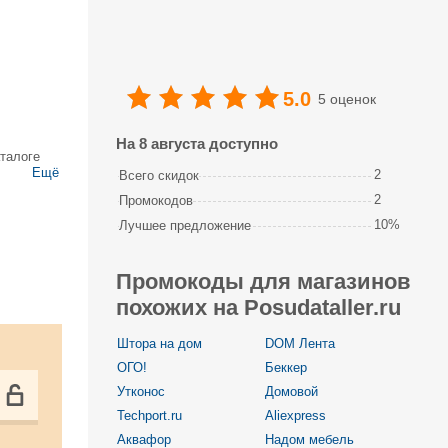
5.0
5 оценок
На 8 августа доступно
талоге
Ещё
2
Всего скидок
кухонные
2
Промокодов
10%
Лучшее предложение
Промокоды для магазинов
похожих на Posudataller.ru
Штора на дом
DOM Лента
ОГО!
Беккер
Утконос
Домовой
Techport.ru
Aliexpress
Аквафор
Надом мебель