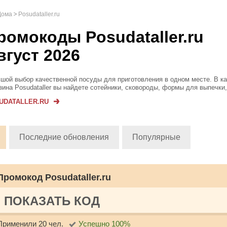
Дома
Posudataller.ru
ромокоды Posudataller.ru
вгуст 2026
шой выбор качественной посуды для приготовления в одном месте. В ка
зина Posudataller вы найдете сотейники, сковороды, формы для выпечки,
рюли, пароварки, разделочные доски, термосы, наборы ножей и другие 
UDATALLER.RU
адлежности, кот...
Последние обновления
Популярные
Промокод Posudataller.ru
ПОКАЗАТЬ КОД
Применили 20 чел.
Успешно 100%