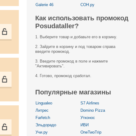
Galerie 46
СОН.ру
Как использовать промокод
Posudataller?
1. Выберите товар и добавьте его в корзину.
2. Зайдите в корзину и под товаром справа
введите промокод.
3. Введите промокод в поле и нажмите
"Активировать".
4. Готово, промокод сработал.
Популярные магазины
Lingualeo
S7 Airlines
Литрес
Domino Pizza
Farfetch
Утконос
Эльдорадо
ИВИ
Учи.ру
OneTwoTrip