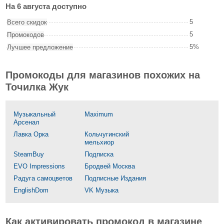
На 6 августа доступно
5
Всего скидок
5
Промокодов
5%
Лучшее предложение
Промокоды для магазинов похожих на
Точилка Жук
Музыкальный
Maximum
Арсенал
Лавка Орка
Кольчугинский
мельхиор
SteamBuy
Подписка
EVO Impressions
Бродвей Москва
Радуга самоцветов
Подписные Издания
EnglishDom
VK Музыка
Как активировать промокод в магазине