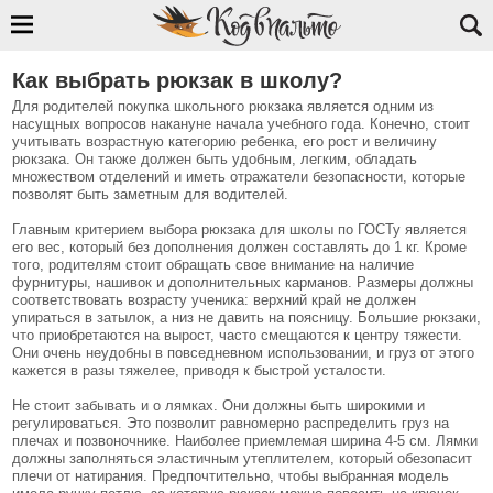
Как выбрать рюкзак в школу?
Для родителей покупка школьного рюкзака является одним из
насущных вопросов накануне начала учебного года. Конечно, стоит
учитывать возрастную категорию ребенка, его рост и величину
рюкзака. Он также должен быть удобным, легким, обладать
множеством отделений и иметь отражатели безопасности, которые
позволят быть заметным для водителей.
Главным критерием выбора рюкзака для школы по ГОСТу является
его вес, который без дополнения должен составлять до 1 кг. Кроме
того, родителям стоит обращать свое внимание на наличие
фурнитуры, нашивок и дополнительных карманов. Размеры должны
соответствовать возрасту ученика: верхний край не должен
упираться в затылок, а низ не давить на поясницу. Большие рюкзаки,
что приобретаются на вырост, часто смещаются к центру тяжести.
Они очень неудобны в повседневном использовании, и груз от этого
кажется в разы тяжелее, приводя к быстрой усталости.
Не стоит забывать и о лямках. Они должны быть широкими и
регулироваться. Это позволит равномерно распределить груз на
плечах и позвоночнике. Наиболее приемлемая ширина 4-5 см. Лямки
должны заполняться эластичным утеплителем, который обезопасит
плечи от натирания. Предпочтительно, чтобы выбранная модель