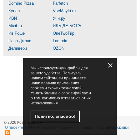
Domino Pizza
Farfetch
Купер
VseMayki.ru
ИВИ
Учи.ру
Mixit.ru
ИЛЬ ДЕ БОТЭ
Ив Роше
OneTwoTrip
Папа Джонс
Lamoda
Деливери
OZON
Мы используем куки-файлы для
вашего удобства. Пользуясь
нашим сайтом, вы принимаете
наши правила применения
cookies и схожих технологий.
Узнать больше о cookie-файлах и
о том, как можно отказаться от их
использования
Понятно, спасибо!
© 2026 Кодвпальто.ру
О проекте
FAQ
Контакты
Магазины
Правила
Сезонные скидки