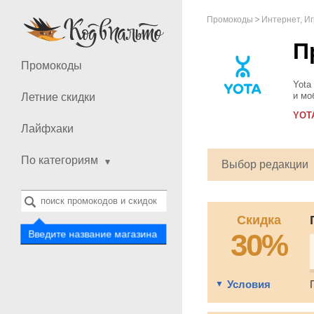
Промокоды
Интернет, И
П
Промокоды
Yota
и мо
Летние скидки
такж
YOT
У...
Лайфхаки
По категориям
Выбор редакции
Скидка
30%
Введите название магазина
Условия