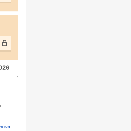
026
й
уется