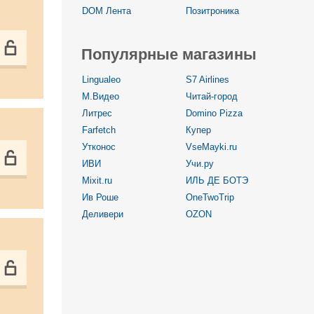
DOM Лента
Позитроника
Популярные магазины
Lingualeo
S7 Airlines
М.Видео
Читай-город
Литрес
Domino Pizza
Farfetch
Купер
Утконос
VseMayki.ru
ИВИ
Учи.ру
Mixit.ru
ИЛЬ ДЕ БОТЭ
Ив Роше
OneTwoTrip
Деливери
OZON