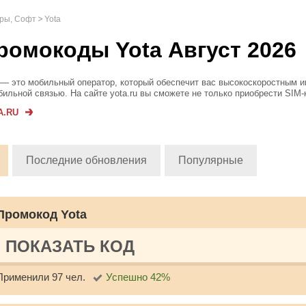
гры, Софт
Yota
ромокоды Yota Август 2026
 — это мобильный оператор, который обеспечит вас высокоскоростным 
бильной связью. На сайте yota.ru вы сможете не только приобрести SIM-к
е заказать всевозможные гаджеты, включая часы-телефон, модем и сте
A.RU
Последние обновления
Популярные
Промокод Yota
ПОКАЗАТЬ КОД
Применили 97 чел.
Успешно 42%