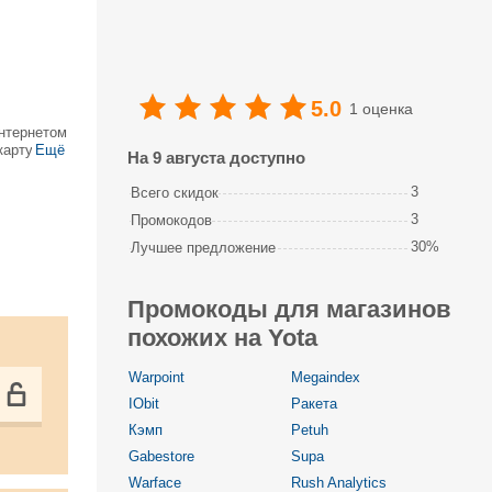
5.0
1 оценка
интернетом
арту, но
Ещё
На 9 августа доступно
рилизатор
3
Всего скидок
3
Промокодов
30%
Лучшее предложение
Промокоды для магазинов
похожих на Yota
Warpoint
Megaindex
IObit
Ракета
Кэмп
Petuh
Gabestore
Supa
Warface
Rush Analytics