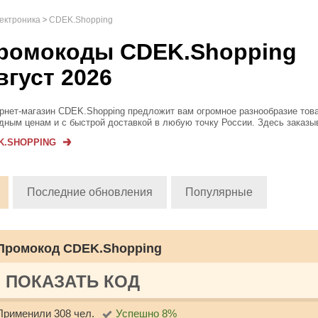
лектроника
CDEK.Shopping
ромокоды CDEK.Shopping
вгуст 2026
рнет-магазин СDEK.Shopping предложит вам огромное разнообразие тов
дным ценам и с быстрой доставкой в любую точку России. Здесь заказ
тронику, бытовую технику, одежду и обувь, парфюмерию, мебель, детск
K.SHOPPING
адлежности ...
Последние обновления
Популярные
Промокод CDEK.Shopping
ПОКАЗАТЬ КОД
Применили 308 чел.
Успешно 8%