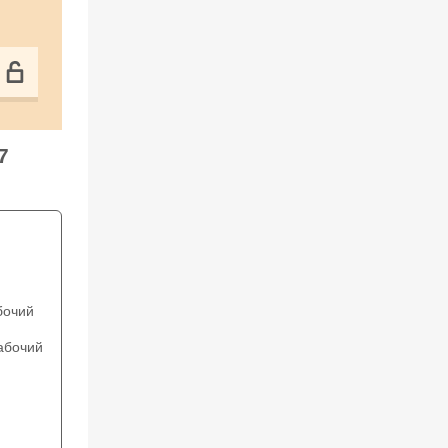
7
бочий
абочий