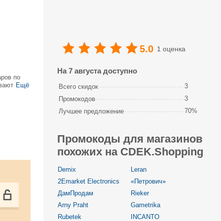
5.0
1 оценка
На 7 августа доступно
аров по
ывают
Ещё
3
Всего скидок
ие товары,
3
Промокодов
70%
Лучшее предложение
Промокоды для магазинов
похожих на CDEK.Shopping
Demix
Leran
2Emarket Electronics
«Петрович»
ДамПродам
Rieker
Arny Praht
Gametrika
Rubetek
INCANTO