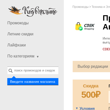
Промокоды
Техника и Э
П
Промокоды
А
Летние скидки
Инте
выго
Лайфхаки
элек
CDE
прин
По категориям
Выбор редакции
Введите название магазина
Скидка
500₽
Условия