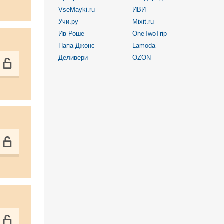
VseMayki.ru
ИВИ
Учи.ру
Mixit.ru
Ив Роше
OneTwoTrip
Папа Джонс
Lamoda
Деливери
OZON