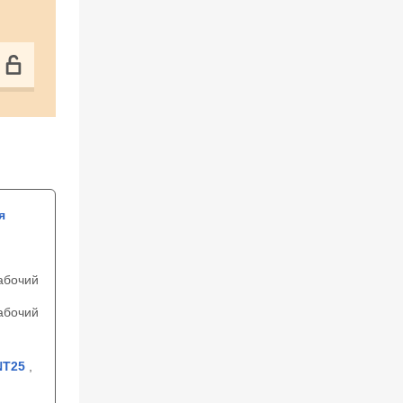
я
абочий
абочий
NT25
,