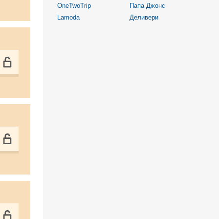
OneTwoTrip
Папа Джонс
Lamoda
Деливери