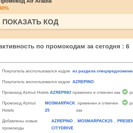
Промокод Air Arabia
30%
ПОКАЗАТЬ КОД
 активность по промокодам за сегодня : 6
Покупатель воспользовался кодом
из раздела спецпредложени
Покупатель воспользовался кодом
AZREPINO
Промокод Azimut Hotels
AZREPINO
применен и отмечен как
р
Промокод Azimut
MOSMARPACK
применен и отмечен
р
Hotels
25
как
Добавлены новые
AZREPINO
,
MOSMARPACK25
,
PRESE
промокоды
CITYDRIVE