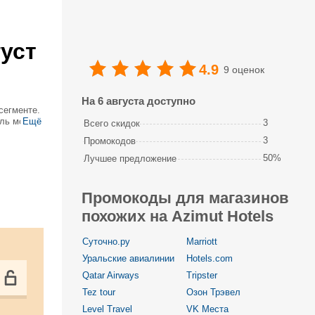
уст
4.9
9 оценок
На 6 августа доступно
сегменте.
ель можно
Ещё
3
Всего скидок
тов. Для
3
Промокодов
50%
Лучшее предложение
Промокоды для магазинов
похожих на Azimut Hotels
Суточно.ру
Marriott
Уральские авиалинии
Hotels.com
Qatar Airways
Tripster
Tez tour
Озон Трэвел
Level Travel
VK Места