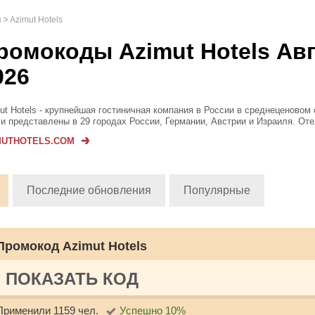
я
Azimut Hotels
ромокоды Azimut Hotels Авг
026
ut Hotels - крупнейшая гостиничная компания в России в среднеценовом 
и представлены в 29 городах России, Германии, Австрии и Израиля. От
льзовать в качестве места для деловых мероприятий, проведения банке
MUTHOTELS.COM
ян...
Последние обновления
Популярные
Промокод Azimut Hotels
ПОКАЗАТЬ КОД
Применили 1159 чел.
Успешно 10%