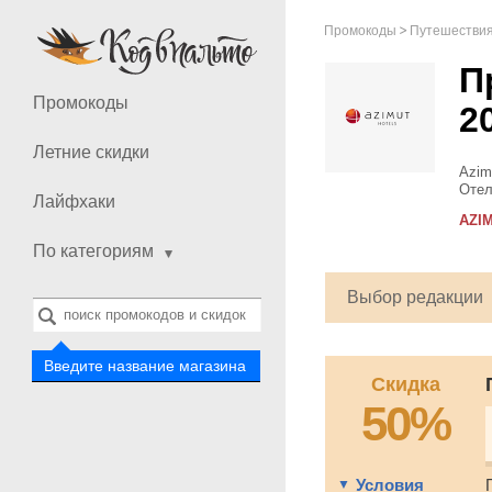
Промокоды
Путешестви
П
Промокоды
2
Летние скидки
Azim
Отел
Лайфхаки
испо
AZI
посто
По категориям
Выбор редакции
Введите название магазина
Скидка
50%
Условия