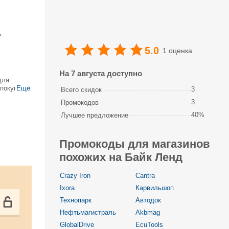
т
5.0
1 оценка
На 7 августа доступно
для
 покупке
Ещё
3
Всего скидок
3
Промокодов
40%
Лучшее предложение
Промокоды для магазинов
похожих на Байк Ленд
Crazy Iron
Cantra
Ixora
Карвильшоп
Технопарк
Автодок
Нефтьмагистраль
Akbmag
GlobalDrive
EcuTools