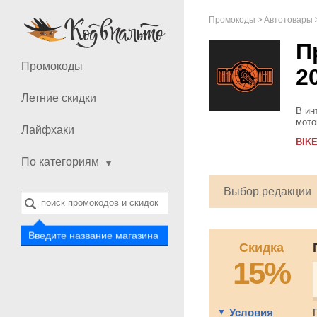
Промокоды
Автотовары
П
Промокоды
2
Летние скидки
В ин
мото
Лайфхаки
очен
BIK
восп
По категориям
Выбор редакции
Введите название магазина
Скидка
15%
Условия