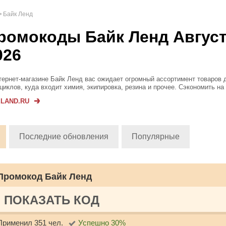
Байк Ленд
ромокоды Байк Ленд Авгус
026
тернет-магазине Байк Ленд вас ожидает огромный ассортимент товаров 
циклов, куда входит химия, экипировка, резина и прочее. Сэкономить на
ь просто — посетите раздел с акциями, оформите дисконтную карту или
ELAND.RU
ользуйтесь н...
Последние обновления
Популярные
Промокод Байк Ленд
ПОКАЗАТЬ КОД
Применил 351 чел.
Успешно 30%