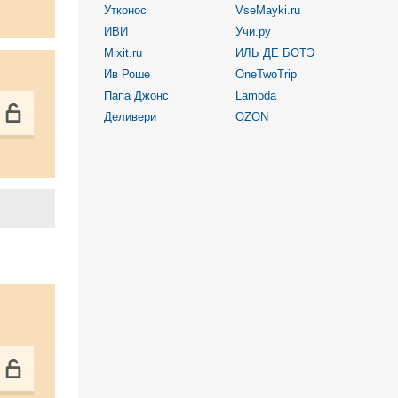
Утконос
VseMayki.ru
ИВИ
Учи.ру
Mixit.ru
ИЛЬ ДЕ БОТЭ
Ив Роше
OneTwoTrip
Папа Джонс
Lamoda
Деливери
OZON