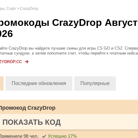
гры, Софт
CrazyDrop
ромокоды CrazyDrop Август
026
айте CrazyDrop вы найдете лучшие скины для игры CS:GO и CS2. Сперва
латные сундуки, а затем пополните счет, чтобы перейти к платным кейса
шенным шансом получения редких предметов. При помощи нашего пром
ZYDROP.CC
чите хороший...
Последние обновления
Популярные
Промокод CrazyDrop
ПОКАЗАТЬ КОД
Применили 98 чел.
Успешно 17%