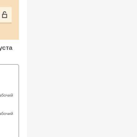
уста
абочий
абочий