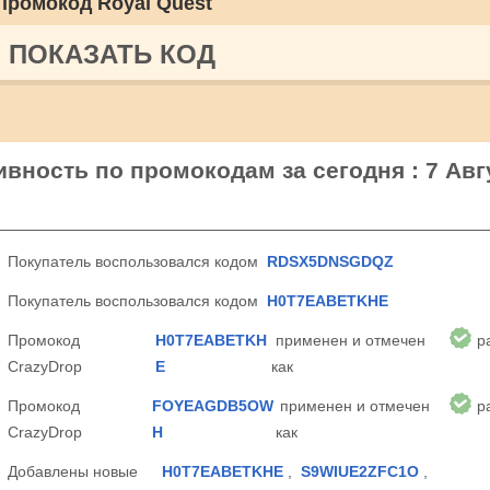
Промокод Royal Quest
ПОКАЗАТЬ КОД
ивность по промокодам за сегодня : 7 Авг
Покупатель воспользовался кодом
RDSX5DNSGDQZ
Покупатель воспользовался кодом
H0T7EABETKHE
Промокод
H0T7EABETKH
применен и отмечен
р
CrazyDrop
E
как
Промокод
FOYEAGDB5OW
применен и отмечен
р
CrazyDrop
H
как
Добавлены новые
H0T7EABETKHE
,
S9WIUE2ZFC1O
,