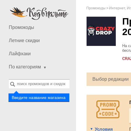
Промокоды
Интернет, И
П
Промокоды
2
Летние скидки
На с
бесп
Лайфхаки
повы
CRA
полу
По категориям
Выбор редакции
Введите название магазина
Условия