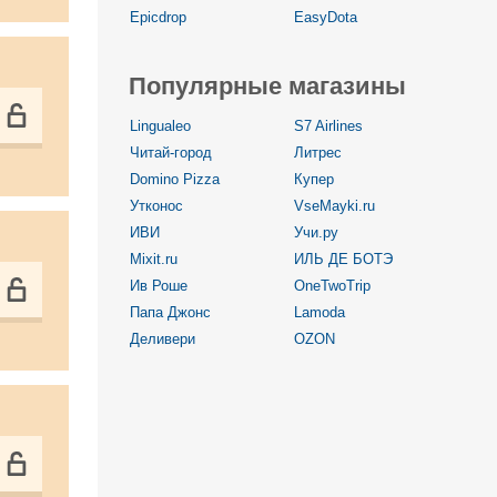
Epicdrop
EasyDota
Популярные магазины
Lingualeo
S7 Airlines
Читай-город
Литрес
Domino Pizza
Купер
Утконос
VseMayki.ru
ИВИ
Учи.ру
Mixit.ru
ИЛЬ ДЕ БОТЭ
Ив Роше
OneTwoTrip
Папа Джонс
Lamoda
Деливери
OZON