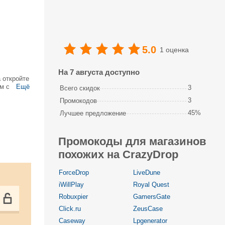
5.0
1 оценка
На 7 августа доступно
 откройте
м с
Ещё
3
Всего скидок
окода вы
3
Промокодов
45%
Лучшее предложение
Промокоды для магазинов
похожих на CrazyDrop
ForceDrop
LiveDune
iWillPlay
Royal Quest
Robuxpier
GamersGate
Click.ru
ZeusCase
Caseway
Lpgenerator