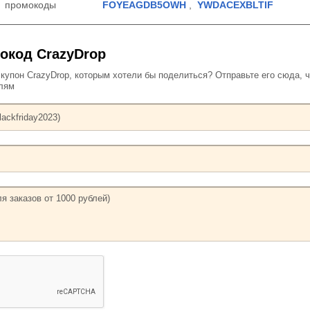
промокоды
FOYEAGDB5OWH
,
YWDACEXBLTIF
окод CrazyDrop
упон CrazyDrop, которым хотели бы поделиться? Отправьте его сюда, 
елям