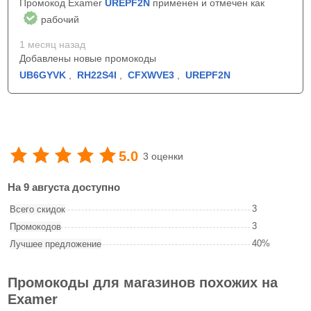
Промокод Examer
UREPF2N
применен и отмечен как
рабочий
1 месяц назад
Добавлены новые промокоды
UB6GYVK
,
RH22S4I
,
CFXWVE3
,
UREPF2N
5.0
3 оценки
На 9 августа доступно
3
Всего скидок
3
Промокодов
40%
Лучшее предложение
Промокоды для магазинов похожих на
Examer