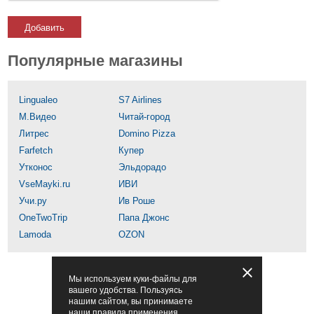
Добавить
Популярные магазины
Lingualeo
S7 Airlines
М.Видео
Читай-город
Литрес
Domino Pizza
Farfetch
Купер
Утконос
Эльдорадо
VseMayki.ru
ИВИ
Учи.ру
Ив Роше
OneTwoTrip
Папа Джонс
Lamoda
OZON
Мы используем куки-файлы для
вашего удобства. Пользуясь
нашим сайтом, вы принимаете
наши правила применения