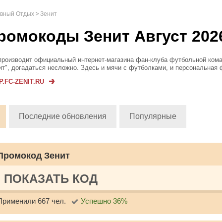
ивный Отдых
Зенит
ромокоды Зенит Август 202
производит официальный интернет-магазина фан-клуба футбольной ком
ит", догадаться несложно. Здесь и мячи с футболками, и персональная
тренировок с фирменной эмблемой, и обувь для любого пола и возраста
.FC-ZENIT.RU
ниры, п...
Последние обновления
Популярные
Промокод Зенит
ПОКАЗАТЬ КОД
Применили 667 чел.
Успешно 36%