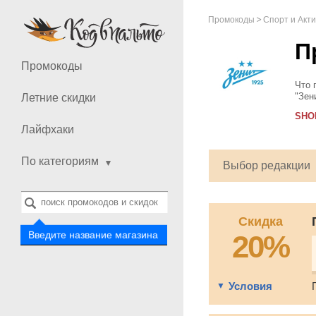
Промокоды
Спорт и Акт
П
Промокоды
Что 
"Зен
Летние скидки
для 
SHOP
суве
Лайфхаки
По категориям
Выбор редакции
Скидка
20%
Введите название магазина
Условия