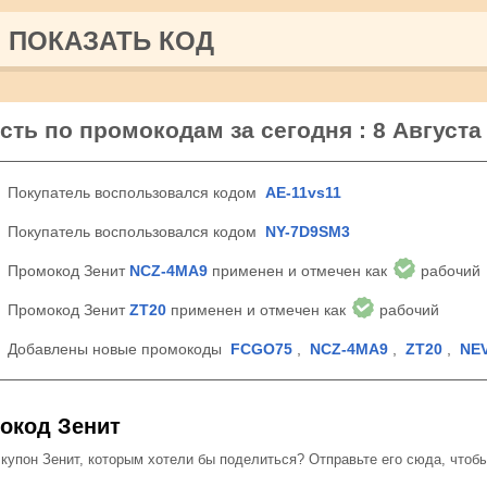
ПОКАЗАТЬ КОД
сть по промокодам за сегодня : 8 Августа
Покупатель воспользовался кодом
AE-11vs11
Покупатель воспользовался кодом
NY-7D9SM3
Промокод Зенит
NCZ-4MA9
применен и отмечен как
рабочий
Промокод Зенит
ZT20
применен и отмечен как
рабочий
Добавлены новые промокоды
FCGO75
,
NCZ-4MA9
,
ZT20
,
NE
окод Зенит
упон Зенит, которым хотели бы поделиться? Отправьте его сюда, чтоб