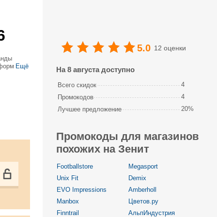
6
5.0
12 оценки
анды
 форма
Ещё
На 8 августа доступно
, плюс
4
Всего скидок
4
Промокодов
20%
Лучшее предложение
Промокоды для магазинов
похожих на Зенит
Footballstore
Megasport
Unix Fit
Demix
EVO Impressions
Amberholl
Manbox
Цветов.ру
Finntrail
АльпИндустрия