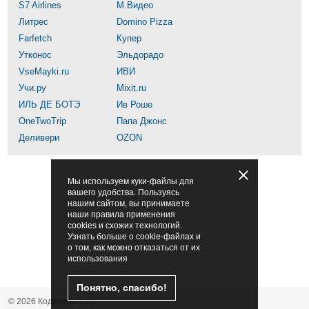
S7 Airlines
М.Видео
Литрес
Domino Pizza
Farfetch
Купер
Утконос
Эльдорадо
VseMayki.ru
ИВИ
Учи.ру
Mixit.ru
ИЛЬ ДЕ БОТЭ
Ив Роше
OneTwoTrip
Папа Джонс
Деливери
OZON
Мы используем куки-файлы для
вашего удобства. Пользуясь
нашим сайтом, вы принимаете
наши правила применения
cookies и схожих технологий.
Узнать больше о cookie-файлах и
о том, как можно отказаться от их
использования
Понятно, спасибо!
© 2026 Кодвпальто.ру