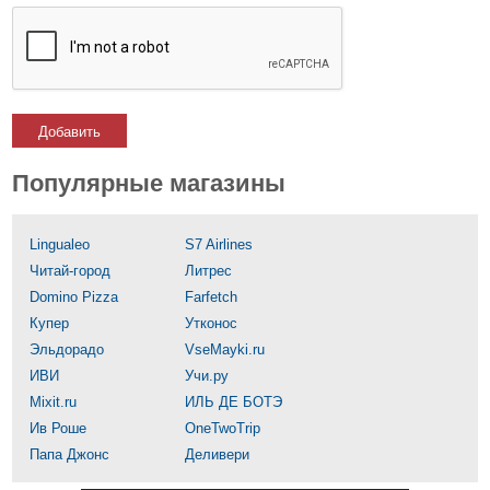
Добавить
Популярные магазины
Lingualeo
S7 Airlines
Читай-город
Литрес
Domino Pizza
Farfetch
Купер
Утконос
Эльдорадо
VseMayki.ru
ИВИ
Учи.ру
Mixit.ru
ИЛЬ ДЕ БОТЭ
Ив Роше
OneTwoTrip
Папа Джонс
Деливери