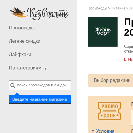
Промокоды
Питание
Ж
П
Промокоды
2
Летние скидки
Серв
отка
Лайфхаки
очен
LIF
по-ко
По категориям
Выбор редакции
Введите название магазина
Условия