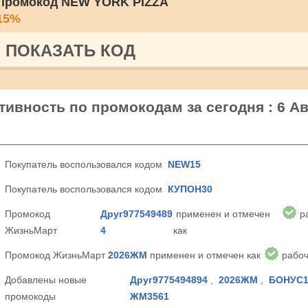
Промокод NEW YORK PIZZA
15%
ПОКАЗАТЬ КОД
ивность по промокодам за сегодня : 6 Ав
Покупатель воспользовался кодом
NEW15
Покупатель воспользовался кодом
КУПОН30
Промокод
Друг977549489
применен и отмечен
р
ЖизньМарт
4
как
Промокод ЖизньМарт
2026ЖМ
применен и отмечен как
рабо
Добавлены новые
Друг9775494894
,
2026ЖМ
,
БОНУС1
промокоды
ЖМ3561