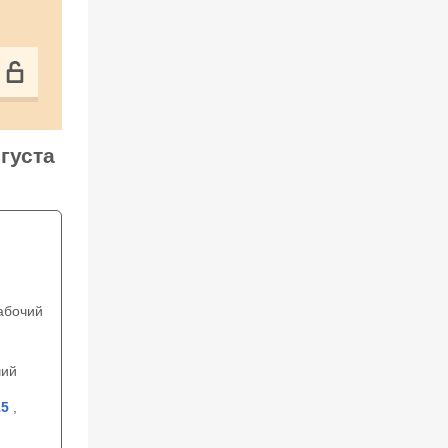
густа
абочий
чий
5
,