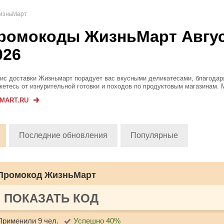
изньМарт
ромокоды ЖизньМарт Авгу
026
ис доставки Жизньмарт порадует вас вкусными деликатесами, благодар
жетесь от изнурительной готовки и походов по продуктовым магазинам.
ь обширное: блинчики, онигири, макароны по-флотски, сырники, хачапур
EMART.RU
рейски,...
Последние обновления
Популярные
Промокод ЖизньМарт
ПОКАЗАТЬ КОД
Применили 9 чел.
Успешно 40%