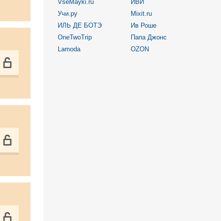
VseMayki.ru
ИВИ
Учи.ру
Mixit.ru
ИЛЬ ДЕ БОТЭ
Ив Роше
OneTwoTrip
Папа Джонс
Lamoda
OZON