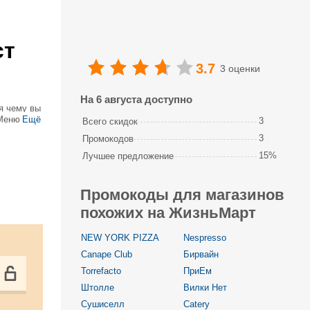
ст
3.7
3 оценки
На 6 августа доступно
я чему вы
 Меню
Ещё
3
Всего скидок
и, спаржа
3
Промокодов
15%
Лучшее предложение
Промокоды для магазинов
похожих на ЖизньМарт
NEW YORK PIZZA
Nespresso
Canape Club
Бирвайн
Torrefacto
ПриЕм
Штолле
Вилки Нет
Сушиселл
Catery