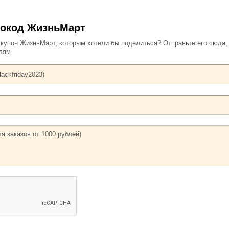
мокод ЖизньМарт
упон ЖизньМарт, которым хотели бы поделиться? Отправьте его сюда,
елям