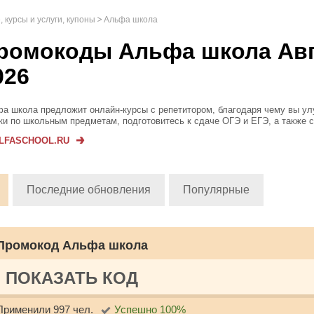
 курсы и услуги, купоны
Альфа школа
ромокоды Альфа школа Авг
026
а школа предложит онлайн-курсы с репетитором, благодаря чему вы у
ки по школьным предметам, подготовитесь к сдаче ОГЭ и ЕГЭ, а также 
ойно выступить на олимпиадах. Опытные преподаватели помогут вам л
LFASCHOOL.RU
ить математику, р...
Последние обновления
Популярные
Промокод Альфа школа
ПОКАЗАТЬ КОД
Применили 997 чел.
Успешно 100%