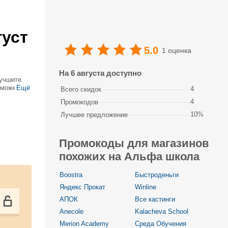
уст
5.0
1 оценка
На 6 августа доступно
лучшите
сможете
Ещё
4
Всего скидок
учше
4
Промокодов
10%
Лучшее предложение
Промокоды для магазинов
похожих на Альфа школа
Boostra
Быстроденьги
Яндекс Прокат
Winline
АПОК
Все кастинги
Anecole
Kalacheva School
Merion Academy
Среда Обучения