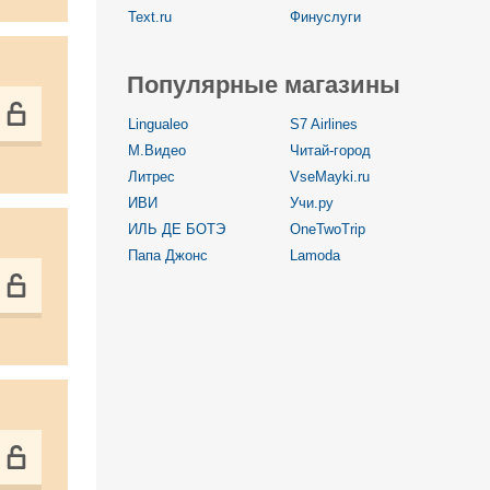
Text.ru
Финуслуги
Популярные магазины
Lingualeo
S7 Airlines
М.Видео
Читай-город
Литрес
VseMayki.ru
ИВИ
Учи.ру
ИЛЬ ДЕ БОТЭ
OneTwoTrip
Папа Джонс
Lamoda