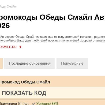
беды Смайл
ромокоды Обеды Смайл Ав
026
йн-сервис Обеды Смайл избавит вас от изнурительной готовки, предло
вкуснейших блюд для любителей поесть и почитателей здорового питан
орые блюда, гарниры, салаты — это и многое другое будет быстрое дост
DSMILE.RU
Последние обновления
Популярные
Промокод Обеды Смайл
ПОКАЗАТЬ КОД
Применили 54 чел.
Успешно 38%