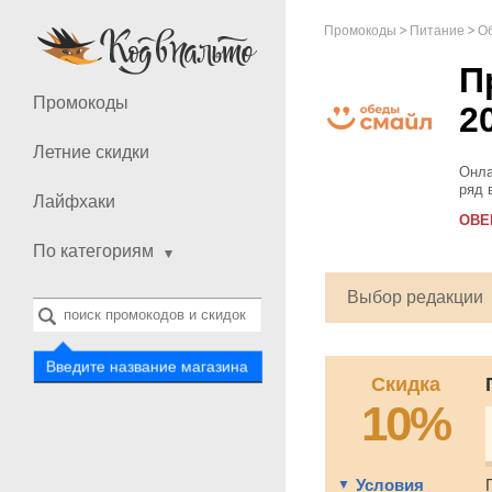
Промокоды
Питание
О
П
Промокоды
2
Летние скидки
Онла
ряд 
Лайфхаки
и вт
OBE
до...
По категориям
Выбор редакции
Введите название магазина
Скидка
10%
Условия