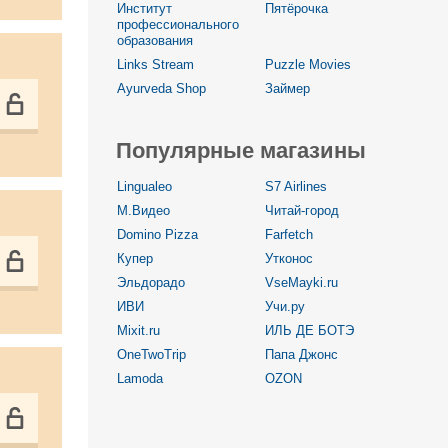
Институт
Пятёрочка
профессионального
образования
Links Stream
Puzzle Movies
Ayurveda Shop
Займер
Популярные магазины
Lingualeo
S7 Airlines
М.Видео
Читай-город
Domino Pizza
Farfetch
Купер
Утконос
Эльдорадо
VseMayki.ru
ИВИ
Учи.ру
Mixit.ru
ИЛЬ ДЕ БОТЭ
OneTwoTrip
Папа Джонс
Lamoda
OZON