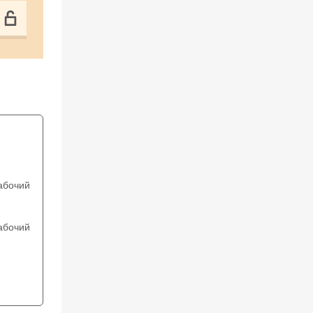
абочий
абочий