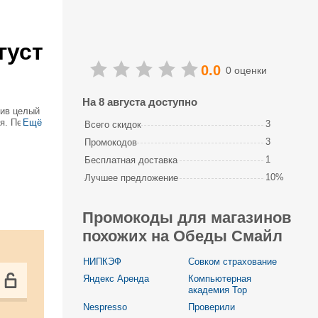
густ
0.0
0 оценки
На 8 августа доступно
жив целый
ия. Первые
Ещё
3
Всего скидок
авлено на
3
Промокодов
1
Бесплатная доставка
10%
Лучшее предложение
Промокоды для магазинов
похожих на Обеды Смайл
НИПКЭФ
Совком страхование
Яндекс Аренда
Компьютерная
академия Top
Nespresso
Проверили