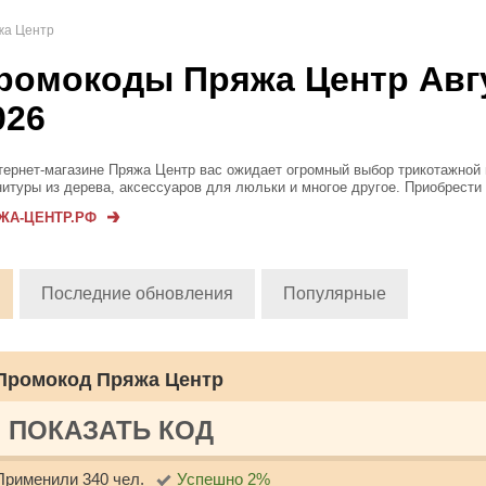
жа Центр
ромокоды Пряжа Центр Авг
026
тернет-магазине Пряжа Центр вас ожидает огромный выбор трикотажной 
итуры из дерева, аксессуаров для люльки и многое другое. Приобрести
ете в розницу или оптом. Перед оформлением заказа рекомендуем изуч
ЖА-ЦЕНТР.РФ
альные акции, ...
Последние обновления
Популярные
Промокод Пряжа Центр
ПОКАЗАТЬ КОД
Применили 340 чел.
Успешно 2%