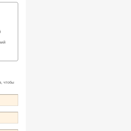
й
чий
а, чтобы