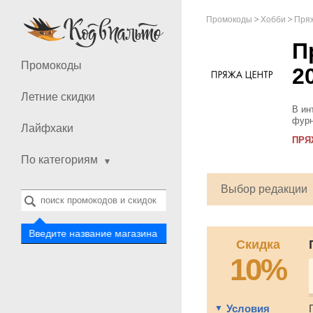
Промокоды
Хобби
Пря
П
Промокоды
2
Летние скидки
В ин
фурн
Лайфхаки
смож
ПРЯ
акту
По категориям
Выбор редакции
Введите название магазина
Скидка
10%
Условия