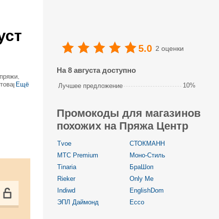
уст
5.0
2 оценки
На 8 августа доступно
пряжи,
 товар вы
Ещё
10%
Лучшее предложение
ить
Промокоды для магазинов
похожих на Пряжа Центр
Tvoe
СТОКМАНН
МТС Premium
Моно-Стиль
Tinaria
БраШоп
Rieker
Only Me
Indiwd
EnglishDom
ЭПЛ Даймонд
Ecco