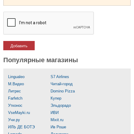
Добавить
Популярные магазины
Lingualeo
S7 Airlines
М.Видео
Читай-город
Литрес
Domino Pizza
Farfetch
Купер
Утконос
Эльдорадо
VseMayki.ru
ИВИ
Учи.ру
Mixit.ru
ИЛЬ ДЕ БОТЭ
Ив Роше