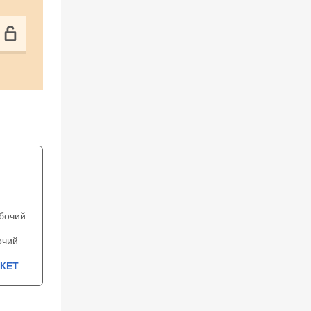
бочий
очий
КЕТ