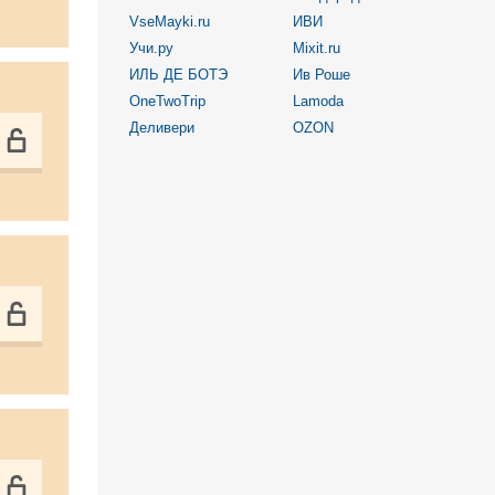
VseMayki.ru
ИВИ
Учи.ру
Mixit.ru
ИЛЬ ДЕ БОТЭ
Ив Роше
OneTwoTrip
Lamoda
Деливери
OZON