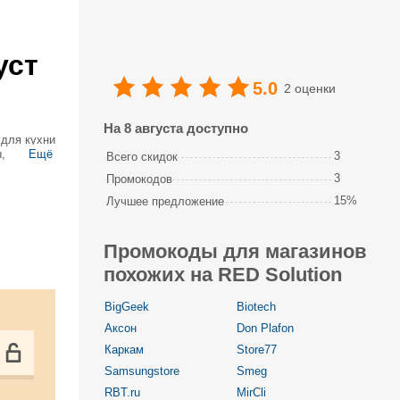
уст
5.0
2 оценки
На 8 августа доступно
 для кухни
,
Ещё
3
Всего скидок
Также
3
Промокодов
15%
Лучшее предложение
Промокоды для магазинов
похожих на RED Solution
BigGeek
Biotech
Аксон
Don Plafon
Каркам
Store77
Samsungstore
Smeg
RBT.ru
MirCli