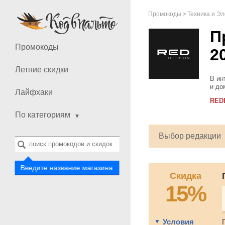
Промокоды
Техника и Э
П
Промокоды
2
Летние скидки
В ин
и до
Лайфхаки
элек
RED
здес
По категориям
Выбор редакции
Введите название магазина
Скидка
15%
Условия