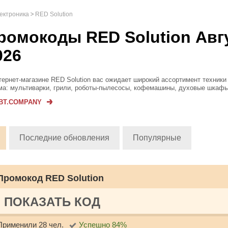
лектроника
RED Solution
ромокоды RED Solution Авг
026
тернет-магазине RED Solution вас ожидает широкий ассортимент техники
ма: мультиварки, грили, роботы-пылесосы, кофемашины, духовые шкафы
тросушилки, планетарные миксеры, телевизоры, утюги и многое другое. 
BT.COMPANY
ь предлагаются...
Последние обновления
Популярные
Промокод RED Solution
ПОКАЗАТЬ КОД
Применили 28 чел.
Успешно 84%