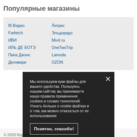
Популярные магазины
М.Видео
Литрес
Farfetch
Эльдорадо
ИВИ
Mixit.ru
ИЛЬ ДЕ БОТЭ
OneTwoTrip
Папа Джонс
Lamoda
Деливери
OZON
Мы используем куки-файлы для
вашего удобства. Пользуясь
нашим сайтом, вы принимаете
наши правила применения
cookies и схожих технологий.
Узнать больше о cookie-файлах и
о том, как можно отказаться от их
использования
Понятно, спасибо!
© 2026 Кодвпальто.ру