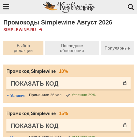
Промокоды Simplewine Август 2026
SIMPLEWINE.RU
Выбор
Последние
Популярные
редакции
обновления
Промокод Simplewine
10%
ПОКАЗАТЬ КОД
Применили 36 чел.
Успешно 29%
Условия
Промокод Simplewine
15%
ПОКАЗАТЬ КОД