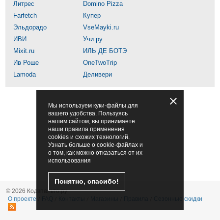
Литрес
Domino Pizza
Farfetch
Купер
Эльдорадо
VseMayki.ru
ИВИ
Учи.ру
Mixit.ru
ИЛЬ ДЕ БОТЭ
Ив Роше
OneTwoTrip
Lamoda
Деливери
Мы используем куки-файлы для
вашего удобства. Пользуясь
нашим сайтом, вы принимаете
наши правила применения
cookies и схожих технологий.
Узнать больше о cookie-файлах и
о том, как можно отказаться от их
использования
Понятно, спасибо!
© 2026 Кодвпальто.ру
О проекте
FAQ
Контакты
Магазины
Правила
Сезонные скидки