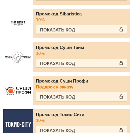
Промокод Sibaristica
10%
ПОКАЗАТЬ КОД
Промокод Суши Тайм
10%
ПОКАЗАТЬ КОД
Промокод Суши Профи
Подарок к заказу
ПОКАЗАТЬ КОД
Промокод Токио Сити
10%
ПОКАЗАТЬ КОД