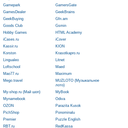
Gamepark
GamersGate
GamesDealer
GeekBrains
GeekBuying
Gfn.am
Goods Club
Gsmin
Hobby Games
HTML Academy
iCases.ru
iCover
Kassir.ru
KION
Korston
Krasotkapro.ru
Lingualeo
Litnet
Loftschool
Maed
Mao77.ru
Maximum
Mego.travel
MUZLOTO (Музыкальное
лото)
My-shop.ru (Май шоп)
MyBook
Mynamebook
Odiva
OZON
Parazita Kusok
PichShop
Ponominalu
Premier
Puzzle English
RBT.ru
RedKassa