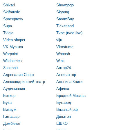
Shikari
Showgogo
Skifmusic
Skyeng
Spaceproxy
SteamBuy
Supa
Ticketland
Tvigle
Tvoe (tvoe.live)
Video-shoper
viju
VK Музыка
Vkostume
Warpoint
Whoosh
Wildberries
Wink
Zaochnik
Автор24
Адреналин Спорт
Активаттор
Александринский театр
Альпина Книги
Аудиомания
Афиша
Беккер
Бродвей Москва
Бука
Буквоед
Викиум
Вязаный.рф
Гамазавр
Динатон
Домбилет
ЕШКО