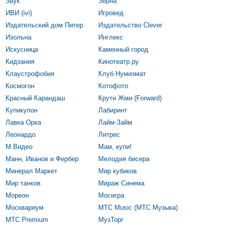
Звук
Зёрна
ИВИ (ivi)
Игровед
Издательский дом Питер
Издательство Clever
Изольна
Инглекс
Искусница
Каменный город
Кидзания
Кинотеатр.ру
Клаустрофобия
Клуб Нумизмат
Космогон
Котофото
Красный Карандаш
Крути Жми (Forward)
Купикупон
Лабиринт
Лавка Орка
Лайм-Займ
Леонардо
Литрес
М.Видео
Мам, купи!
Манн, Иванов и Фербер
Мелодия бисера
Минерал Маркет
Мир кубиков
Мир танков
Мираж Синема
Мореон
Мосигра
Москвариум
МТС Music (МТС Музыка)
МТС Premium
МузТорг