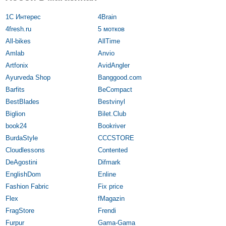
1С Интерес
4Brain
4fresh.ru
5 мотков
All-bikes
AllTime
Amlab
Anvio
Artfonix
AvidAngler
Ayurveda Shop
Banggood.com
Barfits
BeCompact
BestBlades
Bestvinyl
Biglion
Bilet.Club
book24
Bookriver
BurdaStyle
CCCSTORE
Cloudlessons
Contented
DeAgostini
Difmark
EnglishDom
Enline
Fashion Fabric
Fix price
Flex
fMagazin
FragStore
Frendi
Furpur
Gama-Gama