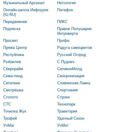
Музыкальный Арсенал
Нетология
Онлайн-школа Инфоурок
Патефон
(IU.RU)
Передвижник
ПИКС
Подписка
Правое Полушарие
Интроверта
Просвет
Профи
Пряжа Центр
Радуга самоцветов
Республика
Русский Огород
Рыбаклев
С.Пудовъ
Сберпрайм
СиликонМолд
Сима-ленд
Синхронизация
Ситилинк
Славянская Лавка
Смотрёшка
Спортзания
Столото
Строки
СТС
Технопарк
Точилка Жук
Траектория
Трофей
Удачный Сезон
УчМаг
УчМет