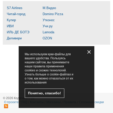
S7 Airlines
М.Видео
Читай-город
Domino Pizza
Купер
Утконос
ИВИ
Учи.ру
ИЛЬ ДЕ БОТЭ
Lamoda
Деливери
OZON
Мы используем куки-файлы для
вашего удобства. Пользуясь
нашим сайтом, вы принимаете
наши правила применения
cookies и схожих технологий.
Узнать больше о cookie-файлах и
о том, как можно отказаться от их
использования
Понятно, спасибо!
© 2026 Кодвпальто.ру
О проекте
FAQ
Контакты
Магазины
Правила
Сезонные скидки