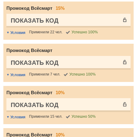
Промокод Всёсмарт
15%
ПОКАЗАТЬ КОД
Применили 22 чел.
Успешно 100%
Условия
Промокод Всёсмарт
ПОКАЗАТЬ КОД
Применили 7 чел.
Успешно 100%
Условия
Промокод Всёсмарт
10%
ПОКАЗАТЬ КОД
Применили 15 чел.
Успешно 50%
Условия
Промокод Всёсмарт
10%