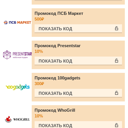
Промокод ПСБ Маркет
500₽
ПОКАЗАТЬ КОД
Промокод Presentstar
10%
ПОКАЗАТЬ КОД
Промокод 100gadgets
300₽
ПОКАЗАТЬ КОД
Промокод WhoGrill
10%
ПОКАЗАТЬ КОД