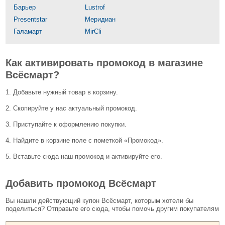
Барьер
Lustrof
Presentstar
Меридиан
Галамарт
MirCli
Как активировать промокод в магазине
Всёсмарт?
1. Добавьте нужный товар в корзину.
2. Скопируйте у нас актуальный промокод.
3. Приступайте к оформлению покупки.
4. Найдите в корзине поле с пометкой «Промокод».
5. Вставьте сюда наш промокод и активируйте его.
Добавить промокод Всёсмарт
Вы нашли действующий купон Всёсмарт, которым хотели бы
поделиться? Отправьте его сюда, чтобы помочь другим покупателям