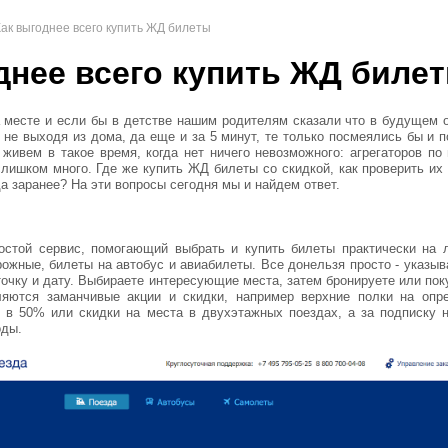
Как выгоднее всего купить ЖД билеты
днее всего купить ЖД биле
а месте и если бы в детстве нашим родителям сказали что в будущем 
, не выходя из дома, да еще и за 5 минут, те только посмеялись бы и 
 живем в такое время, когда нет ничего невозможного: агрегаторов по
слишком много. Где же купить ЖД билеты со скидкой, как проверить их
а заранее? На эти вопросы сегодня мы и найдем ответ.
остой сервис, помогающий выбрать и купить билеты практически на 
рожные, билеты на автобус и авиабилеты. Все донельзя просто - указыв
точку и дату. Выбираете интересующие места, затем бронируете или пок
ляются заманчивые акции и скидки, например верхние полки на опр
 в 50% или скидки на места в двухэтажных поездах, а за подписку н
оды.