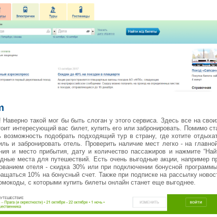
m
 Наверно такой мог бы быть слоган у этого сервиса. Здесь все на свои
тоит интересующий вас билет, купить его или забронировать. Помимо с
ь возможность подобрать подходящий тур в страну, где хотите отдыха
иль и забронировать отель. Проверить наличие мест легко - на главно
ния и место прибытия, дату и количество пассажиров и нажмите “Най
одные места для путешествий. Есть очень выгодные акции, например п
ованием отеля - скидка 30% или при подключении бонусной программы
ращаться 10% на бонусный счет. Также при подписке на рассылку ново
омокоды, с которыми купить билеты онлайн станет еще выгоднее.