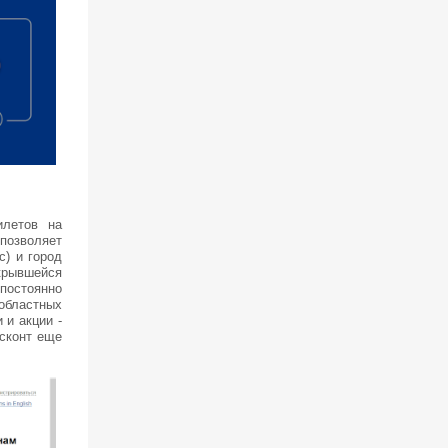
илетов на
 позволяет
с) и город
ткрывшейся
постоянно
областных
 и акции -
исконт еще