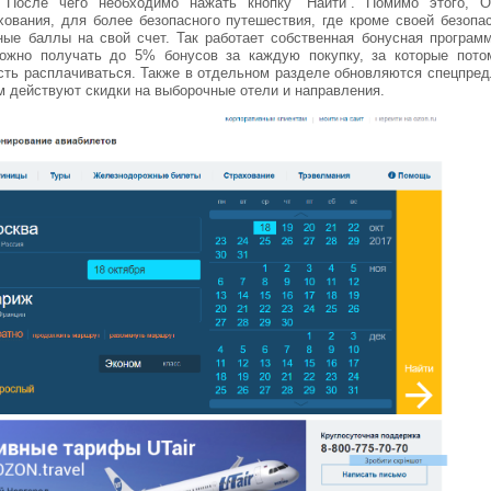
). После чего необходимо нажать кнопку “Найти”. Помимо этого, О
хования, для более безопасного путешествия, где кроме своей безопа
ые баллы на свой счет. Так работает собственная бонусная программ
ожно получать до 5% бонусов за каждую покупку, за которые пото
сть расплачиваться. Также в отдельном разделе обновляются спецпре
ам действуют скидки на выборочные отели и направления.