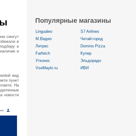
ты
Популярные магазины
Lingualeo
S7 Airlines
они смогут
М.Видео
Читай-город
побежали в
Литрес
Domino Pizza
 подбору и
 наличие и
Farfetch
Купер
Утконос
Эльдорадо
VseMayki.ru
ИВИ
любой вид
аете пункт
упаете. На
еделенные
а новости