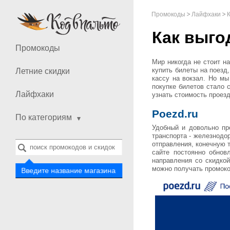
Промокоды
Лайфхаки
Как выго
Промокоды
Мир никогда не стоит н
купить билеты на поезд
Летние скидки
кассу на вокзал. Но мы
покупке билетов стало 
Лайфхаки
узнать стоимость проезд
P
oezd.ru
По категориям
Удобный и довольно пр
транспорта - железнодо
отправления, конечную 
сайте постоянно обнов
направления со скидкой
можно получать промок
Введите название магазина