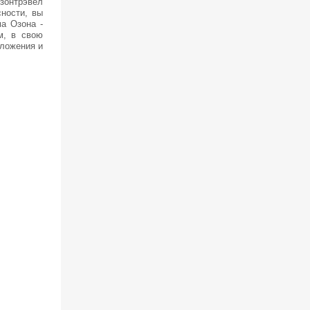
зонтрэвел
сности, вы
а Озона -
м, в свою
дложения и