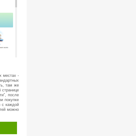
х местах -
тандартных
ть, там же
й странице
ти”, после
ри покупке
 с каждой
стей можно