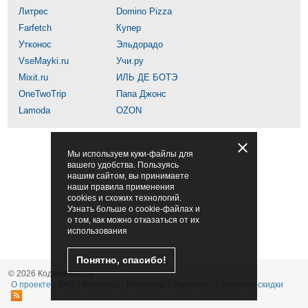
Литрес
Domino Pizza
Farfetch
Купер
Утконос
Эльдорадо
VseMayki.ru
Учи.ру
Mixit.ru
ИЛЬ ДЕ БОТЭ
OneTwoTrip
Папа Джонс
Lamoda
OZON
Мы используем куки-файлы для
вашего удобства. Пользуясь
нашим сайтом, вы принимаете
наши правила применения
cookies и схожих технологий.
Узнать больше о cookie-файлах и
о том, как можно отказаться от их
использования
Понятно, спасибо!
© 2026 Кодвпальто.ру
О проекте
FAQ
Контакты
Магазины
Правила
Сезонные скидки