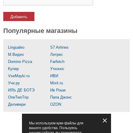
Добавить
Популярные магазины
Lingualeo
S7 Airlines
М.Видео
Литрес
Domino Pizza
Farfetch
Купер
Утконос
VseMayki.ru
ИВИ
Учи.ру
Mixit.ru
ИЛЬ ДЕ БОТЭ
Ив Роше
OneTwoTrip
Папа Джонс
Деливери
OZON
Мы используем куки-файлы для
вашего удобства. Пользуясь
нашим сайтом, вы принимаете