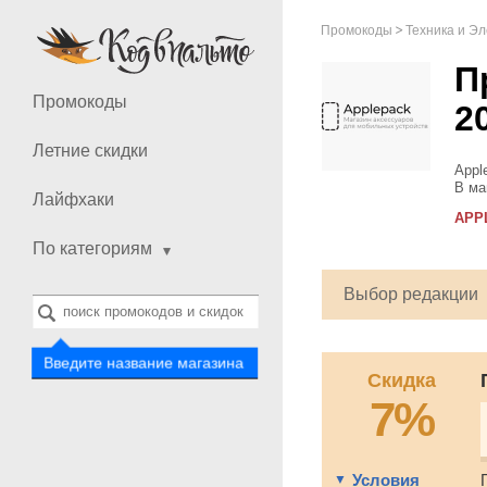
Промокоды
Техника и Э
П
Промокоды
2
Летние скидки
Appl
В ма
Лайфхаки
чехл
APP
расш
По категориям
Выбор редакции
Введите название магазина
Скидка
7%
Условия