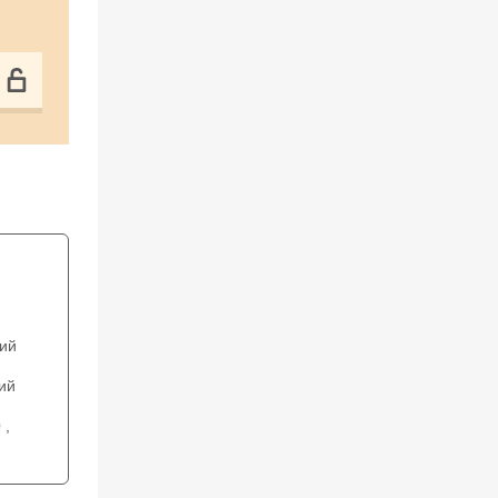
ий
ий
0
,