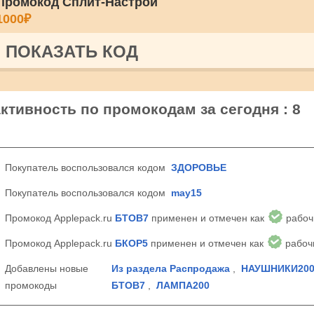
Промокод Сплит-Настрой
1000₽
ПОКАЗАТЬ КОД
активность по промокодам за сегодня : 8
Покупатель воспользовался кодом
ЗДОРОВЬЕ
Покупатель воспользовался кодом
may15
Промокод Applepack.ru
БТОВ7
применен и отмечен как
рабоч
Промокод Applepack.ru
БКОР5
применен и отмечен как
рабоч
Добавлены новые
Из раздела Распродажа
,
НАУШНИКИ20
промокоды
БТОВ7
,
ЛАМПА200