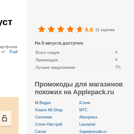
уст
4.6
11 оценка
На 8 августа доступно
мартфонов.
 от
Ещё
4
Всего скидок
ов,
4
Промокодов
7%
Лучшее предложение
Промокоды для магазинов
похожих на Applepack.ru
М.Видео
iCover
Xiaomi Mi-Shop
МТС
Ситилинк
Aliexpress
Сплит-Настрой
Laurastar
Caviar
Superposuda.ru