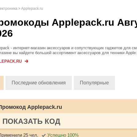
лектроника
Applepack.ru
ромокоды Applepack.ru Авг
026
epack - интернет-магазин аксессуаров и сопутствующих гаджетов для с
газине вы найдете большой ассортимент аксессуаров для техники Apple:
ов и защитных стекол, до зарядных устройств и других полезных гаджет
LEPACK.RU
иряющих возмо...
Последние обновления
Популярные
Промокод Applepack.ru
ПОКАЗАТЬ КОД
Применили 25 чел.
Успешно 100%