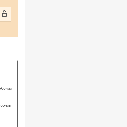
абочий
бочий