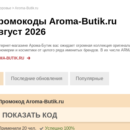
доровье
Aroma-Butik.ru
ромокоды Aroma-Butik.ru
вгуст 2026
тернет-магазине Арома-Бутик вас ожидает огромная коллекция оригинал
юмерии и косметики от целого ряда именитых брендов. В их числе ARM
 BOSS, KENZO, Burberry, Tom Ford и GUCCI. Заказывайте туалетную во
MA-BUTIK.RU
еры, дезодоранты, атом...
Последние обновления
Популярные
Промокод Aroma-Butik.ru
ПОКАЗАТЬ КОД
Применили 20 чел.
Успешно 100%