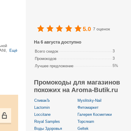
5.0
7 оценок
На 6 августа доступно
ьной
ANI,
Ещё
3
Всего скидок
ду,
3
Промокодов
5%
Лучшее предложение
Промокоды для магазинов
похожих на Aroma-Butik.ru
СпивакЪ
Myslitsky-Nail
Lactomin
Фитомаркет
Loccitane
Галерея Косметики
Royal Samples
Topcream
Воды Здоровья
Geltek