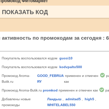
Промокод Фитомаркет
ПОКАЗАТЬ КОД
u активность по промокодам за сегодня : 6
Покупатель воспользовался кодом
gucci10
Покупатель воспользовался кодом
kodvpalto500
Промокод Aroma-
GOOD_FEBRUA
применен и отмечен
р
Butik.ru
RY
как
Промокод Aroma-Butik.ru
promkod
применен и отмечен как
ра
Добавлены новые
Ландыш
,
admitad5
,
high5
,
промокоды
WHITELABEL550