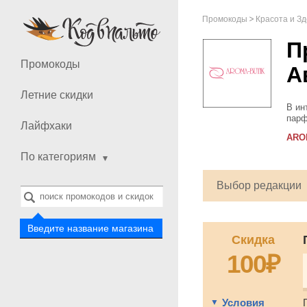
Промокоды
Красота и З
П
Промокоды
А
Летние скидки
В ин
парф
Лайфхаки
HUGO
ARO
тест
По категориям
Выбор редакции
Введите название магазина
Скидка
100₽
Условия