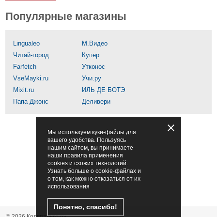
Популярные магазины
Lingualeo
М.Видео
Читай-город
Купер
Farfetch
Утконос
VseMayki.ru
Учи.ру
Mixit.ru
ИЛЬ ДЕ БОТЭ
Папа Джонс
Деливери
Мы используем куки-файлы для
вашего удобства. Пользуясь
нашим сайтом, вы принимаете
наши правила применения
cookies и схожих технологий.
Узнать больше о cookie-файлах и
о том, как можно отказаться от их
использования
Понятно, спасибо!
© 2026 Кодвпальто.ру