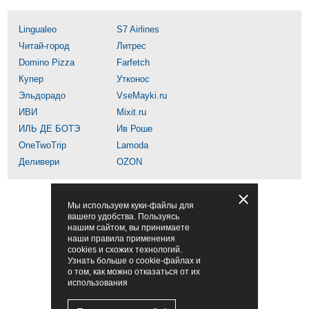
Lingualeo
S7 Airlines
Читай-город
Литрес
Domino Pizza
Farfetch
Купер
Утконос
Эльдорадо
VseMayki.ru
ИВИ
Mixit.ru
ИЛЬ ДЕ БОТЭ
Ив Роше
OneTwoTrip
Lamoda
Деливери
OZON
Мы используем куки-файлы для
вашего удобства. Пользуясь
нашим сайтом, вы принимаете
наши правила применения
cookies и схожих технологий.
Узнать больше о cookie-файлах и
о том, как можно отказаться от их
использования