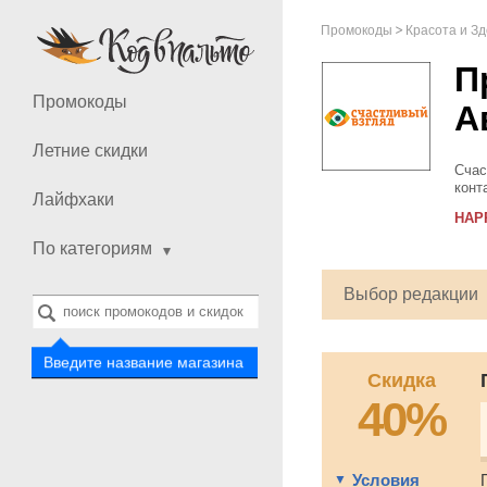
Промокоды
Красота и З
П
Промокоды
А
Летние скидки
Счас
конт
Лайфхаки
найд
HAP
на п
По категориям
Выбор редакции
Введите название магазина
Скидка
40%
Условия