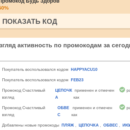
Промокод Будь Здоров
50%
ПОКАЗАТЬ КОД
гляд активность по промокодам за сегодн
Покупатель воспользовался кодом
HAPPYACU10
Покупатель воспользовался кодом
FEB23
Промокод Счастливый
ЦЕПОЧК
применен и отмечен
р
взгляд
А
как
Промокод Счастливый
ОБВЕ
применен и отмечен
р
взгляд
С
как
Добавлены новые промокоды
ПЛЯЖ
,
ЦЕПОЧКА
,
ОБВЕС
,
ИЮ