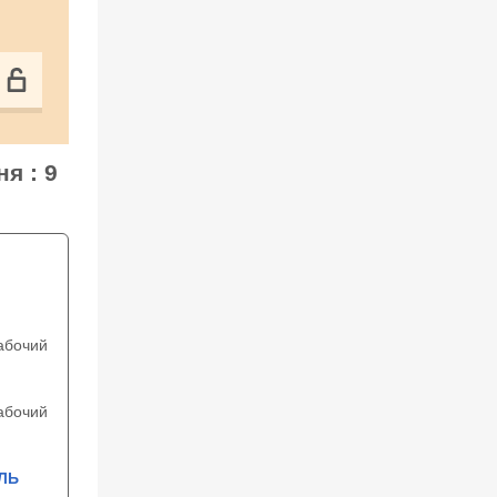
я : 9
абочий
абочий
ЛЬ