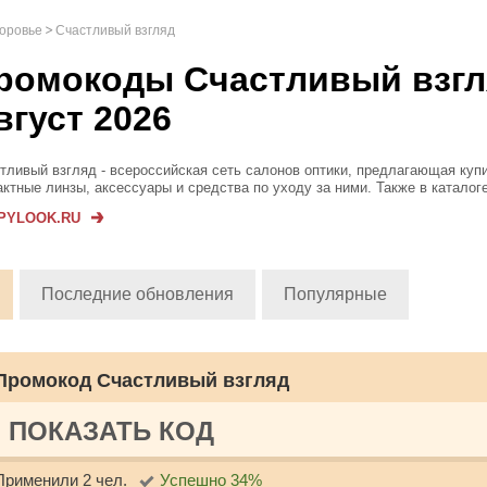
доровье
Счастливый взгляд
ромокоды Счастливый взгл
вгуст 2026
тливый взгляд - всероссийская сеть салонов оптики, предлагающая куп
актные линзы, аксессуары и средства по уходу за ними. Также в каталог
ете оправы и солнцезащитные очки. Покупатели имеют возможность зап
PYLOOK.RU
роверку зрения и...
Последние обновления
Популярные
Промокод Счастливый взгляд
ПОКАЗАТЬ КОД
Применили 2 чел.
Успешно 34%