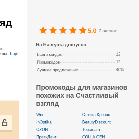
яд
5.0
7 оценок
На 9 августа доступно
ить
е вы
Ещё
12
Всего скидок
исаться
12
Промокодов
40%
Лучшее предложение
Промокоды для магазинов
похожих на Счастливый
взгляд
Wer
Оптика Кронос
InOptika
BeautyDiscount
OZON
Topcream
ПрезиДент
COLLA GEN