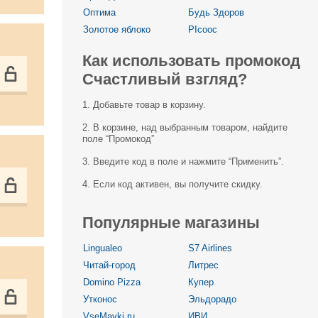
Оптима
Будь Здоров
Золотое яблоко
PIcooc
Как использовать промокод
Счастливый взгляд?
1. Добавьте товар в корзину.
2. В корзине, над выбранным товаром, найдите
поле “Промокод”
3. Введите код в поле и нажмите “Применить”.
4. Если код активен, вы получите скидку.
Популярные магазины
Lingualeo
S7 Airlines
Читай-город
Литрес
Domino Pizza
Купер
Утконос
Эльдорадо
VseMayki.ru
ИВИ