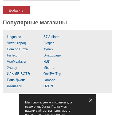
Добавить
Популярные магазины
Lingualeo
S7 Airlines
Читай-город
Литрес
Domino Pizza
Купер
Farfetch
Эльдорадо
VseMayki.ru
ИВИ
Учи.ру
Mixit.ru
ИЛЬ ДЕ БОТЭ
OneTwoTrip
Папа Джонс
Lamoda
Деливери
OZON
Мы используем куки-файлы для
вашего удобства. Пользуясь
нашим сайтом, вы принимаете
наши правила применения