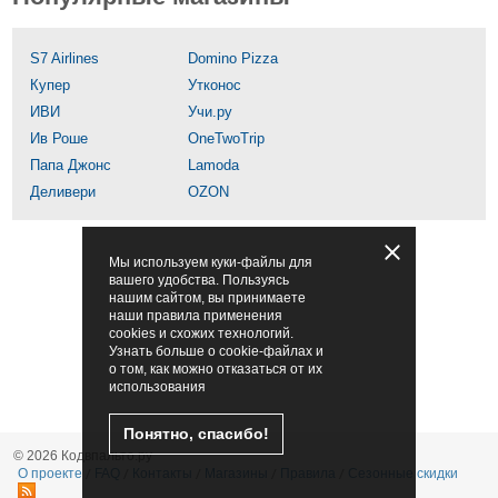
S7 Airlines
Domino Pizza
Купер
Утконос
ИВИ
Учи.ру
Ив Роше
OneTwoTrip
Папа Джонс
Lamoda
Деливери
OZON
Мы используем куки-файлы для
вашего удобства. Пользуясь
нашим сайтом, вы принимаете
наши правила применения
cookies и схожих технологий.
Узнать больше о cookie-файлах и
о том, как можно отказаться от их
использования
Понятно, спасибо!
© 2026 Кодвпальто.ру
О проекте
FAQ
Контакты
Магазины
Правила
Сезонные скидки