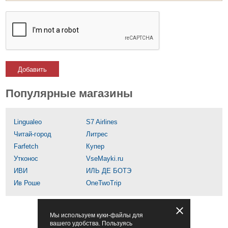
Добавить
Популярные магазины
Lingualeo
S7 Airlines
Читай-город
Литрес
Farfetch
Купер
Утконос
VseMayki.ru
ИВИ
ИЛЬ ДЕ БОТЭ
Ив Роше
OneTwoTrip
Мы используем куки-файлы для
вашего удобства. Пользуясь