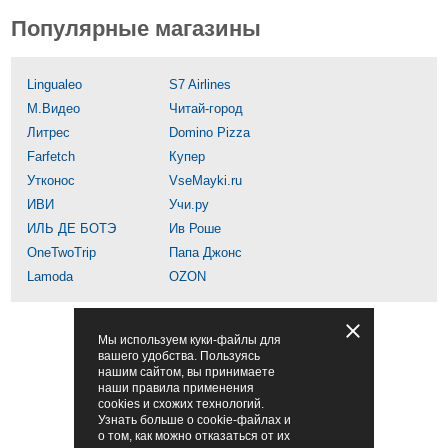
Популярные магазины
Lingualeo
S7 Airlines
М.Видео
Читай-город
Литрес
Domino Pizza
Farfetch
Купер
Утконос
VseMayki.ru
ИВИ
Учи.ру
ИЛЬ ДЕ БОТЭ
Ив Роше
OneTwoTrip
Папа Джонс
Lamoda
OZON
Мы используем куки-файлы для
вашего удобства. Пользуясь
нашим сайтом, вы принимаете
наши правила применения
cookies и схожих технологий.
Узнать больше о cookie-файлах и
о том, как можно отказаться от их