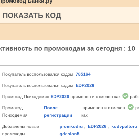
Промокод Банки.ру
ПОКАЗАТЬ КОД
тивность по промокодам за сегодня : 10
Покупатель воспользовался кодом
785164
Покупатель воспользовался кодом
EDP2026
Промокод Психодемия
EDP2026
применен и отмечен как
раб
Промокод
После
применен и отмечен
р
Психодемия
регистрации
как
Добавлены новые
promkodru
,
EDP2026
,
kodvpaltoru
промокоды
gdeslon5