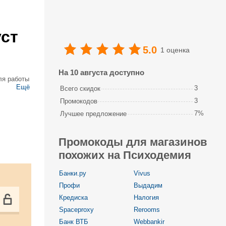
ст
5.0
1 оценка
На 10 августа доступно
ля работы
Ещё
3
Всего скидок
 практикой
3
Промокодов
7%
Лучшее предложение
Промокоды для магазинов
похожих на Психодемия
Банки.ру
Vivus
Профи
Выдадим
Кредиска
Налогия
Spaceproxy
Rerooms
Банк ВТБ
Webbankir