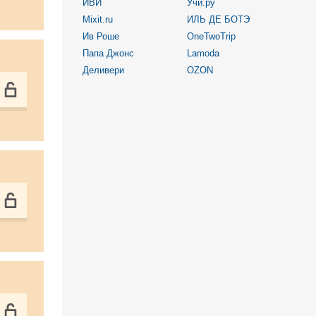
ИВИ
Учи.ру
Mixit.ru
ИЛЬ ДЕ БОТЭ
Ив Роше
OneTwoTrip
Папа Джонс
Lamoda
Деливери
OZON