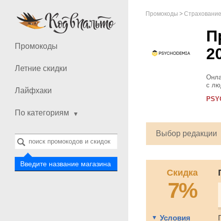
Промокоды
Страхование,
П
Промокоды
2
Летние скидки
Онла
с лю
Лайфхаки
псих
PSY
и пр
По категориям
Выбор редакции
Введите название магазина
Скидка
7%
Условия