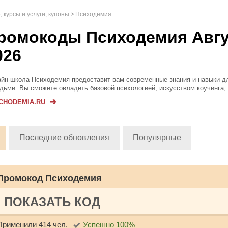
 курсы и услуги, купоны
Психодемия
ромокоды Психодемия Авгу
026
йн-школа Психодемия предоставит вам современные знания и навыки д
дьми. Вы сможете овладеть базовой психологией, искусством коучинга,
ологическим консультированием, клинической психологией, нарративной
CHODEMIA.RU
очим. Сразу по...
Последние обновления
Популярные
Промокод Психодемия
ПОКАЗАТЬ КОД
Применили 414 чел.
Успешно 100%