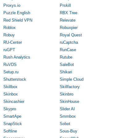
Proxys.io
Prskill
Puzzle English
RBX Tree
Red Shield VPN
Relevate
Roblox
Robuxpier
Robuy
Royal Quest
RU-Center
ruCaptcha
ruGPT
RunCase
Rush Analytics
Rutube
RuVDS
SaleBot
Setup.ru
Shikari
Shutterstock
Simple Cloud
Skillbox
Skillfactory
Skinbox
Skinbro
Skincashier
SkinHouse
Skypro
Slider AI
SmartApe
Smmbox
SnapStick
Sobot
Softline
Sous-Buy