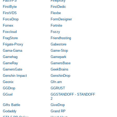
FastVPS
Fineproxy
FirstByte
FirstDedic
FirstVDS
Flexbe
ForceDrop
FormDesigner
Fornex
Fortnite
Foxcloud
Fozzy
FragStore
Friendhosting
Frigate-Proxy
Gabestore
Gama-Gama
Game-Stop
Gamehag
Gamepark
GameRay
GamersBase
GamersGate
GeekBrains
Genshin Impact
GenshinDrop
Geonix
Gfn.am
GGDrop
GGRUST
GGsel
GGSTANDOFF - STANDOFF
2
Gifts Battle
GiveDrop
Godaddy
Grand RP