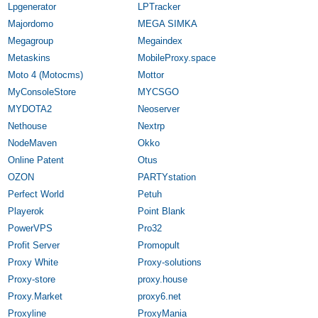
Lpgenerator
LPTracker
Majordomo
MEGA SIMKA
Megagroup
Megaindex
Metaskins
MobileProxy.space
Moto 4 (Motocms)
Mottor
MyConsoleStore
MYCSGO
MYDOTA2
Neoserver
Nethouse
Nextrp
NodeMaven
Okko
Online Patent
Otus
OZON
PARTYstation
Perfect World
Petuh
Playerok
Point Blank
PowerVPS
Pro32
Profit Server
Promopult
Proxy White
Proxy-solutions
Proxy-store
proxy.house
Proxy.Market
proxy6.net
Proxyline
ProxyMania