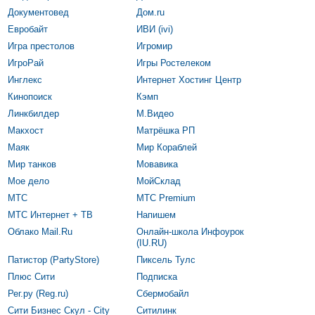
Документовед
Дом.ru
Евробайт
ИВИ (ivi)
Игра престолов
Игромир
ИгроРай
Игры Ростелеком
Инглекс
Интернет Хостинг Центр
Кинопоиск
Кэмп
Линкбилдер
М.Видео
Макхост
Матрёшка РП
Маяк
Мир Кораблей
Мир танков
Мовавика
Мое дело
МойСклад
МТС
МТС Premium
МТС Интернет + ТВ
Напишем
Облако Mail.Ru
Онлайн-школа Инфоурок
(IU.RU)
Патистор (PartyStore)
Пиксель Тулс
Плюс Сити
Подписка
Рег.ру (Reg.ru)
Сбермобайл
Сити Бизнес Скул - City
Ситилинк