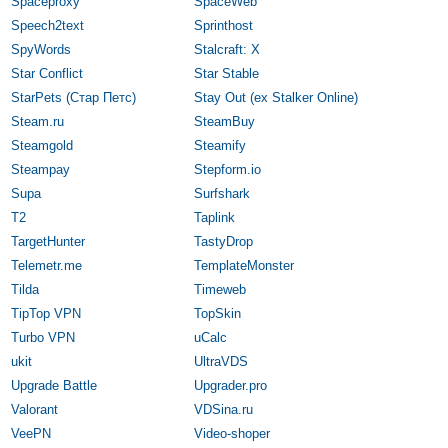
Spaceproxy
SpaceWeb
Speech2text
Sprinthost
SpyWords
Stalcraft: X
Star Conflict
Star Stable
StarPets (Стар Петс)
Stay Out (ex Stalker Online)
Steam.ru
SteamBuy
Steamgold
Steamify
Steampay
Stepform.io
Supa
Surfshark
T2
Taplink
TargetHunter
TastyDrop
Telemetr.me
TemplateMonster
Tilda
Timeweb
TipTop VPN
TopSkin
Turbo VPN
uCalc
ukit
UltraVDS
Upgrade Battle
Upgrader.pro
Valorant
VDSina.ru
VeePN
Video-shoper