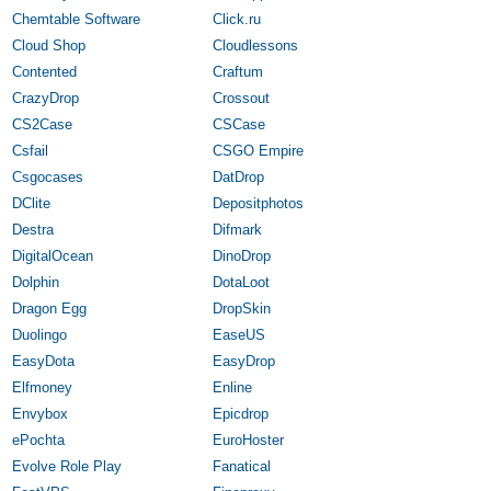
Chemtable Software
Click.ru
Cloud Shop
Cloudlessons
Contented
Craftum
CrazyDrop
Crossout
CS2Case
CSCase
Csfail
CSGO Empire
Csgocases
DatDrop
DClite
Depositphotos
Destra
Difmark
DigitalOcean
DinoDrop
Dolphin
DotaLoot
Dragon Egg
DropSkin
Duolingo
EaseUS
EasyDota
EasyDrop
Elfmoney
Enline
Envybox
Epicdrop
ePochta
EuroHoster
Evolve Role Play
Fanatical