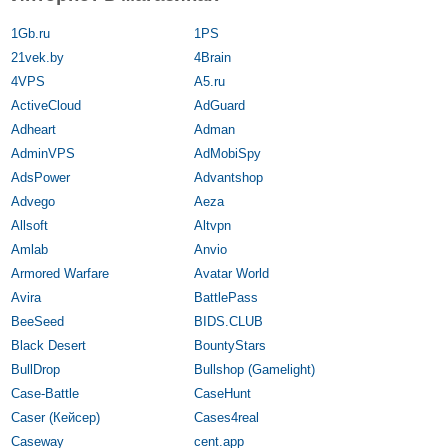
1Gb.ru
1PS
21vek.by
4Brain
4VPS
A5.ru
ActiveCloud
AdGuard
Adheart
Adman
AdminVPS
AdMobiSpy
AdsPower
Advantshop
Advego
Aeza
Allsoft
Altvpn
Amlab
Anvio
Armored Warfare
Avatar World
Avira
BattlePass
BeeSeed
BIDS.CLUB
Black Desert
BountyStars
BullDrop
Bullshop (Gamelight)
Case-Battle
CaseHunt
Caser (Кейсер)
Cases4real
Caseway
cent.app