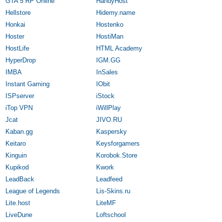
GTA 5 RP Online
HandyHost
Hellstore
Hidemy.name
Honkai
Hostenko
Hoster
HostiMan
HostLife
HTML Academy
HyperDrop
IGM.GG
IMBA
InSales
Instant Gaming
IObit
ISPserver
iStock
iTop VPN
iWillPlay
Jcat
JIVO.RU
Kaban.gg
Kaspersky
Keitaro
Keysforgamers
Kinguin
Korobok.Store
Kupikod
Kwork
LeadBack
Leadfeed
League of Legends
Lis-Skins.ru
Lite.host
LiteMF
LiveDune
Loftschool