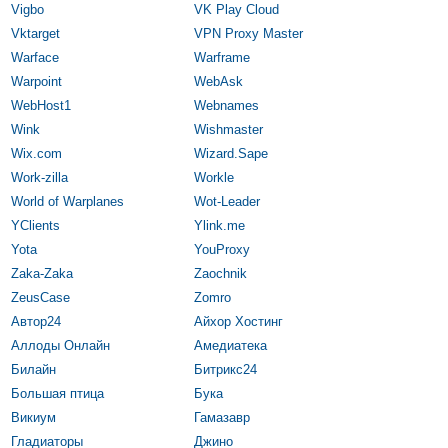
Vigbo
VK Play Cloud
Vktarget
VPN Proxy Master
Warface
Warframe
Warpoint
WebAsk
WebHost1
Webnames
Wink
Wishmaster
Wix.com
Wizard.Sape
Work-zilla
Workle
World of Warplanes
Wot-Leader
YClients
Ylink.me
Yota
YouProxy
Zaka-Zaka
Zaochnik
ZeusCase
Zomro
Автор24
Айхор Хостинг
Аллоды Онлайн
Амедиатека
Билайн
Битрикс24
Большая птица
Бука
Викиум
Гамазавр
Гладиаторы
Джино